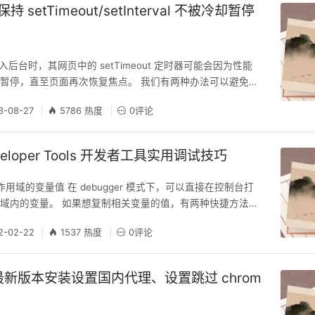
持 setTimeout/setInterval 不被冷却暂停
进入后台时，其网页中的 setTimeout 定时器可能会因为性能
暂停，直至页面再次恢复焦点。 我们有两种办法可以避免这
一：关闭 edge 效率模式 在 edge 浏览器中按快捷键 Alt
3-08-27
5786 热度
0评论
 -> 系统和性能 -> 性能优化。也可以直接在地址栏中输入地址
gs/system 然后回车直接
eveloper Tools 开发者工具实用调试技巧
处作用域的变量值 在 debugger 模式下，可以直接在控制台打
域内的变量。 如果想复制相关变量的值，有两种快捷方法：
opy(<变量名>) 在控制台中输入该变量名，打印出该变量，
2-02-22
1537 热度
0评论
项 Copy Object 如此操作后该变量值即被复制到剪切板中
bugger 指定位置的代码，右键选择修改断点 -&
er 最新版本安装设置国内代理、设置跳过 chrom