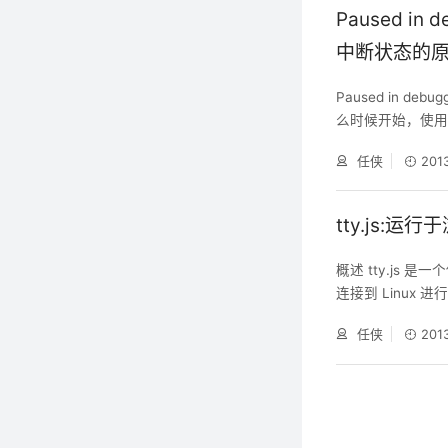
Paused in
中断状态的
Paused in d
么时候开始，使用 
sed in de
任侠
201
是一个按钮设置惹的祸
这个按钮在左下角
tty.js:
概述 tty.js 是
连接到 Linux 进
采用 JavaScri
任侠
201
接方式 优势 基于 n
合, 打造