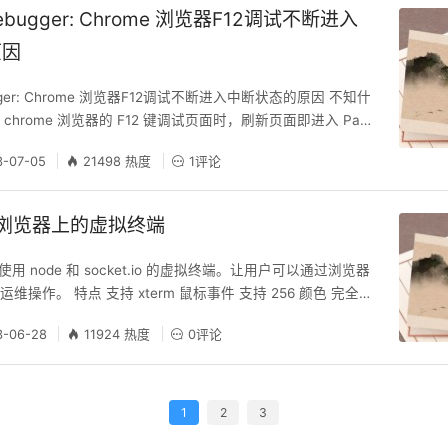
 debugger: Chrome 浏览器F12调试不断进入
原因
ebugger: Chrome 浏览器F12调试不断进入中断状态的原因 不知什
chrome 浏览器的 F12 键调试页面时，刷新页面即进入 Pau
bugger 状态，不断的中断让人很是恼火。搜索查找了下原因，原来
3-07-05
21498 热度
1评论
。 原因就是将 DOMException 的 Pause 按钮选中了，
，如图一所示： 参考 h
运行于浏览器上的虚拟终端
一个使用 node 和 socket.io 的虚拟终端。让用户可以通过浏览器
行运维操作。 特点 支持 xterm 鼠标事件 支持 256 颜色 完全
pt 开发，开放源代码，可以按需修改 支持 http 和 https 两种连
3-06-28
11924 热度
0评论
odejs 网络 IO 的效率不容置疑 可以和 node-webkit 完美组
1
2
3