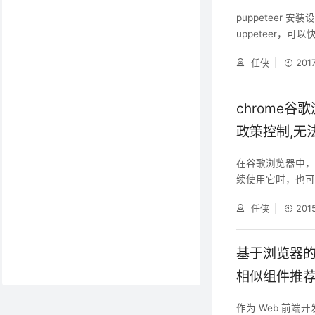
puppeteer 安装
uppeteer，可
载 Chromiu
任侠
201
下环境变量（支持
件达到快速下载的目的：
chrome
政策控制,无
在谷歌浏览器中
续使用它时，也
或删除扩展的情况，其
任侠
201
xtensions
案：“此扩展程序受政
cy/），我
基于浏览器的幻
相似组件推
作为 Web 前端开