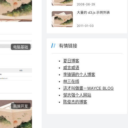
2008-06-29
大量的 d3.js 示例列表
2011-01-03
有情链接
电脑基础
夏日博客
威言威语
李锋镝的个人博客
林三在线
這才叫做畫－WAYCE BLOG
邹志强个人网站
陈俊杰的博客
前端开发