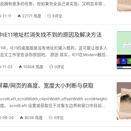
来说拥有很多的优势。但如果完全自己来实现，又明显非常的
简单易用的开源组件呢？如果你以这样的目的正在寻找，im
4-11-11
22171 热度
6评论
你所需要的。 impress.js 是一个基于 css3 和 javascript 开
webkit 浏览器（Chrome、Saf
8.1中IE11地址栏消失找不到的原因及解决方法
ws8.1中，IE11的桌面版是没有地址栏输入框的，这可能让很多人
文工作室告诉你原因吧。 原因 其实，IE11在Modern触控
是很不错的，但若你的默认浏览器不是IE11（而是如360、谷
3-11-02
15608 热度
0评论
IE11的Modern模式是打不开的，这就是问题之所在。 解决
IE11为默认浏览器，再打开IE11，则可进入 Modern
屏幕/网页的高度、宽度大小判断与获取
eft,scrollWidth,clientWidth,offsetWidth scrollHeight:
。 scrollLeft:设置或获取位于对象左边界和窗口中目前可
的距离 scrollTop:设置或获取位于对象最顶端和窗口中可
3-08-26
8036 热度
0评论
离 scrollWidth:获取对象的滚动宽度 offsetH