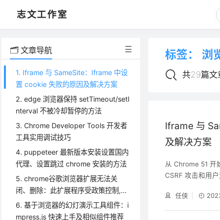
志文工作室
🗂️ 文章导航
标签：
浏
1. Iframe 与 SameSite：Iframe 中设
共29篇文
置 cookie 失败的原因及解决方案
2. edge 浏览器保持 setTimeout/setI
nterval 不被冷却暂停的方法
Iframe 与 
3. Chrome Developer Tools 开发者
工具实用调试技巧
及解决方案
4. puppeteer 最新版本安装设置国内
代理、设置跳过 chrome 安装的方法
从 Chrome 51
CSRF 攻击和用户追
5. chrome谷歌浏览器扩展无法关
变，由 None 
闭、删除：此扩展程序受政策控制,无
任侠
202
带 Cookie，造
法删除或停用
6. 基于浏览器的幻灯演示工具组件：i
面中设置 cookie
mpress.js 快速上手及相似组件推荐