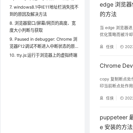
edge 浏览器保
7. windows8.1中IE11地址栏消失找不
的方法
到的原因及解决方法
8. 浏览器窗口/屏幕/网页的高度、宽
当 edge 浏览器
度大小判断与获取
优化策略而被冷却
9. Paused in debugger: Chrome 浏
种现象的发生。 方法
览器F12调试不断进入中断状态的原
任侠
202
+ F，选择 设置
因
edge://settin
10. tty.js:运行于浏览器上的虚拟终端
Chrome D
copy 复制断点
印当前断点处作用
在控制台中输入 c
任侠
202
在其上右键选择第一
了。 条件断点 de
puppete
e 安装的方法