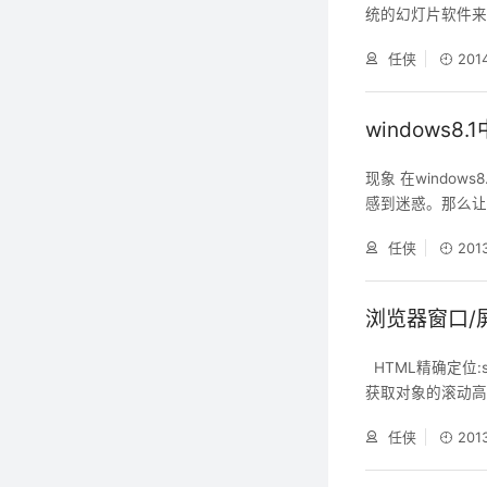
统的幻灯片软件
麻烦。那么有没有
任侠
201
press.js 或许就是
发的演示工具，基于 
windows
现象 在windo
感到迷惑。那么让志
模式下的使用体验
任侠
201
歌浏览器等），那么
方法 所以，必须设置
浏览器窗口/
HTML精确定位:scrollL
获取对象的滚动高度
见内容的最左端之间
任侠
201
见内容的最顶端之间的距