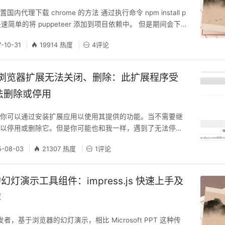
设置国内代理下载 chrome 的方法 通过执行命令 npm install p
以快速简单的将 puppeteer 添加到项目依赖中。 但是期间会下
m，如果是在国内大概率会被卡主很长时间，甚至是失败。 设置如
7-10-31
19914 热度
4评论
puppeteer新旧版本），可以让它通过访问在国内的镜像文
 export PUPPETEE
谷歌浏览器扩展无法关闭、删除：此扩展程序受
法删除或停用
，你可以通过安装扩展应用以使用其提供的功能。当不需要继
可以停用或删除它。但是你可能也和我一样，遇到了无法停用
表现如下： 在 chrome 浏览器扩展页面中（chrome://e
5-08-03
21307 热度
1评论
/），该扩展的启用复选框被禁用无法选择，并且包含如下提示文
策控制,无法删除或停用”。 通过政策页面（chrome://poli
灯演示工具组件：impress.js 快速上手及
荐
发者，基于浏览器的幻灯演示，相比 Microsoft PPT 这种传