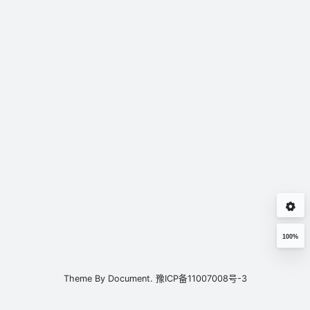
100%
Theme By
Document.
豫ICP备11007008号-3