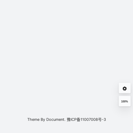
100%
Theme By
Document.
豫ICP备11007008号-3