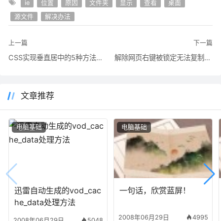
ie
位置
原因
文件夹
显示
查看
桌面
源文件
解决办法
上一篇
下一篇
CSS实现垂直居中的5种方法分析及示例
解除网页右键被锁定无法复制文字的简单方法
文章推荐
电脑基础
电脑基础
迅雷自动生成的vod_cac
一句话，欣赏蓝屏！
he_data处理方法
2008年06月29日
4995
2008年06月29日
5048