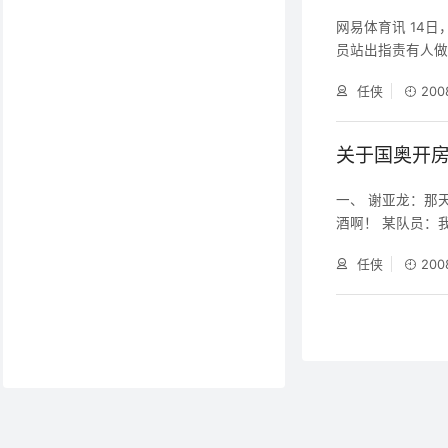
网易体育讯 14
员站出指责有人
球员跑出酒店去
任侠
200
直是在拿球队的荣
开房的人，我们会
搞》，称国奥的
关于国奥开
一、 谢亚龙：那
酒啊！ 某队员：
我不客气了。 某
任侠
200
官，练叉腰肌去了
不累。 谢亚龙：
声点，别让组织听