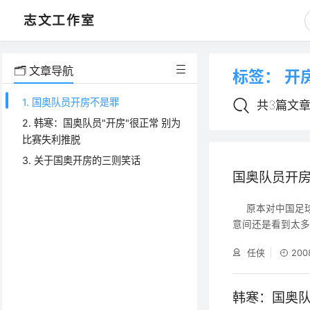
志文工作室
🗂️ 文章导航
标签：
开
1. 国奥队员开房不是罪
共3篇文
2. 韩寒：国奥队员"开房"很正常 别为
比赛失利推脱
3. 关于国奥开房的三则笑话
国奥队员开
原本对中国足球
意间还是看到太
兵败，但他们的
任侠
200
功“乾坤大挪移”
根本没有必要去
韩寒：国奥队