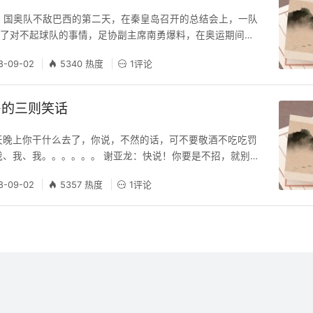
日，国奥队不敌巴西的第二天，在秦皇岛召开的总结会上，一队
做了对不起球队的事情，足协副主席南勇爆料，在奥运期间有
外面开房。而足协主席谢亚龙也称，球员跑到外面去开房，简
8-09-02
5340 热度
1评论
誉当儿戏，这件事情不会就这么结束：“我可以明确告诉出去
继续调查下去。” 对此，韩寒在其博客发表文章《搞什么
失利和球员开房没有多大关系，不能说让运动
房的三则笑话
天晚上你干什么去了，你说，不然的话，可不要敬酒不吃吃罚
我、我、我。。。。。。 谢亚龙：快说！你要是不招，就别怪
队员：开房去了。 谢亚龙：为什么开房？ 某队员：报告长
8-09-02
5357 热度
1评论
。 谢亚龙：为什么还有女的？ 某队员：男女搭配，练叉腰肌
哇赛，你太有才了。 二、 记者：听说你开房了？ 某队员：小
见！ 记者：听说你开房是为