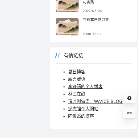
与实践
2022-03-24
当寂寞已成习惯
2008-11-07
有情链接
夏日博客
威言威语
李锋镝的个人博客
林三在线
這才叫做畫－WAYCE BLOG
邹志强个人网站
72%
陈俊杰的博客