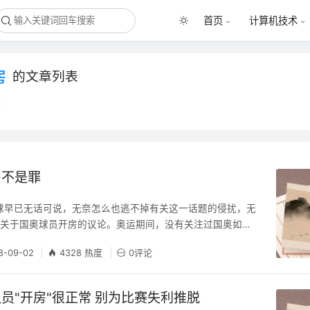
首页
计算机技术
房
的文章列表
章
房不是罪
早已无话可说，无奈怎么也逃不掉有关这一话题的侵扰，无
多关于国奥球员开房的议论。奥运期间，没有关注过国奥如何
宿命结局早在预料之中，惟一意外的，还是足协竟能又一次成
8-09-02
4328 热度
0评论
，让国奥球员开房牵引了所有人的眼球。 谁是开房者？其实
员"开房"很正常 别为比赛失利推脱