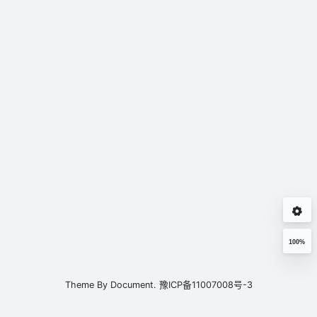
100%
Theme By
Document.
豫ICP备11007008号-3