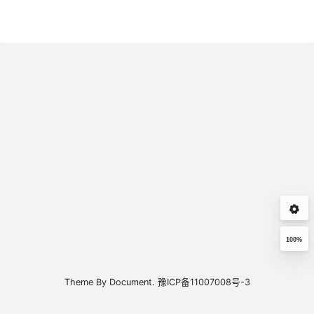
100%
Theme By
Document.
豫ICP备11007008号-3