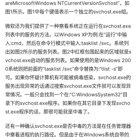
areMicrosoftWindows NTCurrentVersionSvchost”，如
图1所示。图1中每个键值表示一个独立的svchost.exe组。
微软还为我们提供了一种察看系统正在运行在svchost.exe
列表中的服务的方法。以Windows XP为例:在“运行”中输
入:cmd，然后在命令行模式中输入:tasklist /svc。系统列
出如图2所示的服务列表。图2中红框包围起来的区域就是s
vchost.exe启动的服务列表。如果使用的是Windows 200
0系统则把前面的“tasklist /svc”命令替换为:“tlist -s”即
可。如果你怀疑计算机有可能被病毒感染，svchost.exe的
服务出现异常的话通过搜索svchost.exe文件就可以发现异
常情况。一般只会找到一个在:“C:WindowsSystem32”目
录下的svchost.exe程序。如果你在其它目录下发现svcho
st.exe程序的话，那很可能就是中毒了。
还有一种确认svchost.exe是否中毒的方法是在任务管理器
中察看进程的执行路径。但是由于在Windows系统自带的