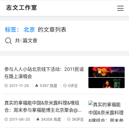
志文工作室
标签：
北京
的文章列表
共6篇文章
参与人人小站北京线下活动：2011民谣
在路上演唱会
2011-11-26
5397 热度
0评论
真实的拿福能中国&奈米露料理&嘿组
合：周末参与拿福能博主北京聚会@奈
米露料理活动记录
2011-06-20
34358 热度
36评论