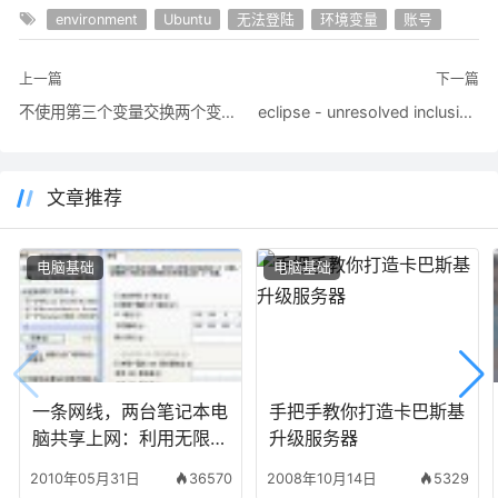
environment
Ubuntu
无法登陆
环境变量
账号
上一篇
下一篇
不使用第三个变量交换两个变量值的方法
eclipse - unresolved inclusion: <stdio.h>
文章推荐
电脑基础
电脑基础
一条网线，两台笔记本电
手把手教你打造卡巴斯基
脑共享上网：利用无限网
升级服务器
卡设置多台电脑无线连接
2010年05月31日
36570
2008年10月14日
5329
实现互连或使用一条网线