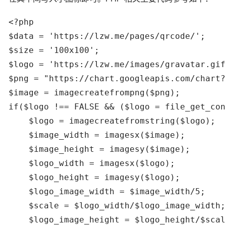
<?php

$data = 'https://lzw.me/pages/qrcode/';

$size = '100x100';

$logo = 'https://lzw.me/images/gravatar.gif'
$png = "https://chart.googleapis.com/chart?
$image = imagecreatefrompng($png);

if($logo !== FALSE && ($logo = file_get_con
    $logo = imagecreatefromstring($logo);

    $image_width = imagesx($image);

    $image_height = imagesy($image);

    $logo_width = imagesx($logo);

    $logo_height = imagesy($logo);

    $logo_image_width = $image_width/5;

    $scale = $logo_width/$logo_image_width;

    $logo_image_height = $logo_height/$scale