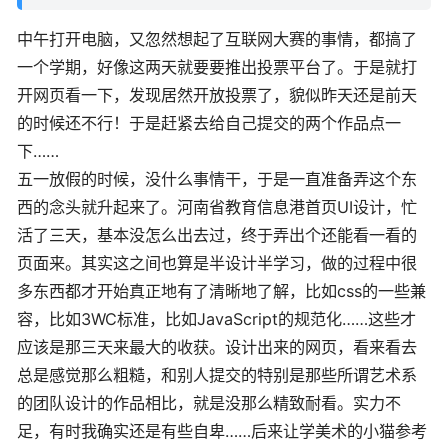
中午打开电脑，又忽然想起了互联网大赛的事情，都搞了
一个学期，好像这两天就要要推出投票平台了。于是就打
开网页看一下，发现居然开放投票了，貌似昨天还是前天
的时候还不行！于是赶紧去给自己提交的两个作品点一
下……
五一放假的时候，没什么事情干，于是一直准备弄这个东
西的念头就升起来了。河南省教育信息港首页UI设计，忙
活了三天，基本没怎么出去过，终于弄出个还能看一看的
页面来。其实这之间也算是半设计半学习，做的过程中很
多东西都才开始真正地有了清晰地了解，比如css的一些兼
容，比如3WC标准，比如JavaScript的规范化……这些才
应该是那三天来最大的收获。设计出来的网页，看来看去
总是感觉那么粗糙，和别人提交的特别是那些所谓艺术系
的团队设计的作品相比，就是没那么精致耐看。实力不
足，有时我确实还是有些自卑……后来让学美术的小猫参考