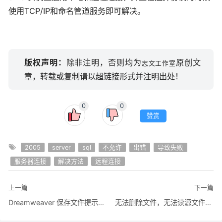
使用TCP/IP和命名管道服务即可解决。
版权声明：
除非注明，否则均为
原创文
志文工作室
章，转载或复制请以超链接形式并注明出处！
0
0
赞赏
2005
server
sql
不允许
出错
导致失败
服务器连接
解决方法
远程连接
上一篇
下一篇
Dreamweaver 保存文件提示共享违例问题的原因及解决办法
无法删除文件，无法读源文件或磁盘:U盘文件夹乱码无法删除的原因及解决方案