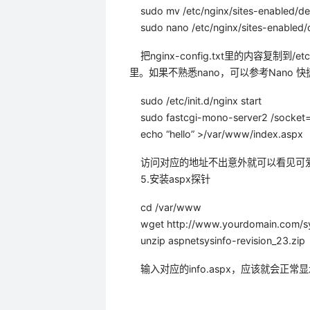
sudo mv /etc/nginx/sites-enabled/defa
sudo nano /etc/nginx/sites-enabled/d
把nginx-config.txt里的内容复制到/etc/
里。如果不熟悉nano，可以参考Nano 快捷键
sudo /etc/init.d/nginx start
sudo fastcgi-mono-server2 /socket=
echo “hello” >/var/www/index.aspx
访问对应的地址不出意外就可以看见可爱的
5.安装aspx探针
cd /var/www
wget http://www.yourdomain.com/syst
unzip aspnetsysinfo-revision_23.zip
输入对应的info.aspx，应该就会正常