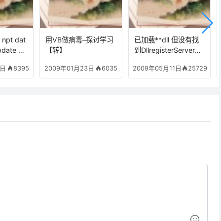
pt dat
用VB做病毒–探讨学习
已加载**dll 但没有找
date ne
【转】
到DllregisterServer输
MI
入点 无法注册这个文
8395
6035
25729
8日
2009年01月23日
2009年05月11日
件错误