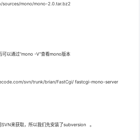
no/sources/mono/mono-2.0.tar.bz2
通过“mono -V”查看mono版本
code.com/svn/trunk/brian/FastCgi/
fastcgi-mono-server
要用SVN来获取，所以我们先安装了subversion 。