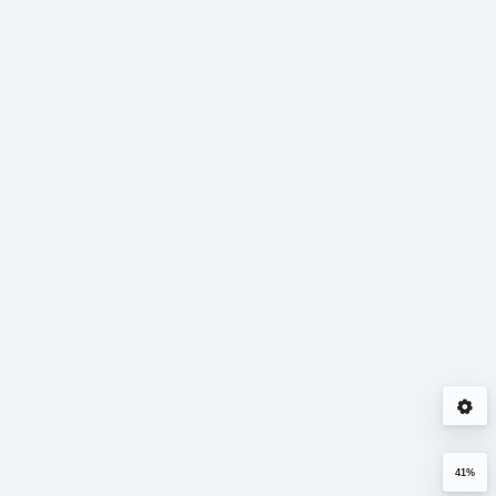
Office2010在安装过
一键还原：当试图更新
USB联网线
程中出错安装无法进行
密码时，本返回状态表
速双机互连
的原因及解决方法
示所提供的当前密码不
53274
13857
2011年11月20日
2009年02月28日
2008年12月0
正确
41%