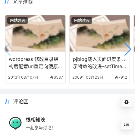
文章推荐
网站建设
网站建设
wordpress 修改目录结
pjblog载入页面进度条显
构后配置url重定向使原
示特效的改进–setTimeo
链接仍正确访问
ut 和 setInterval 的区别
2013年08月07日
6587
2009年03月23日
7912
评论区
恨相知晚
23%
一起参与讨论！