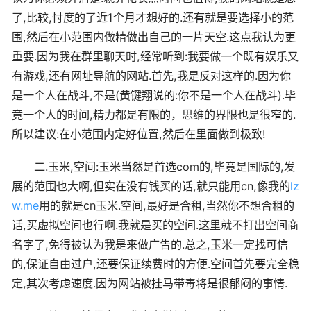
了,比较,忖度的了近1个月才想好的.还有就是要选择小的范
围,然后在小范围内做精做出自己的一片天空.这点我认为更
重要.因为我在群里聊天时,经常听到:我要做一个既有娱乐又
有游戏,还有网址导航的网站.首先,我是反对这样的.因为你
是一个人在战斗,不是(黄键翔说的:你不是一个人在战斗).毕
竟一个人的时间,精力都是有限的，思维的界限也是很窄的.
所以建议:在小范围内定好位置,然后在里面做到极致!
二.玉米,空间:玉米当然是首选com的,毕竟是国际的,发
展的范围也大啊,但实在没有钱买的话,就只能用cn,像我的
lz
w.me
用的就是cn玉米.空间,最好是合租,当然你不想合租的
话,买虚拟空间也行啊.我就是买的空间.这里就不打出空间商
名字了,免得被认为我是来做广告的.总之,玉米一定找可信
的,保证自由过户,还要保证续费时的方便.空间首先要完全稳
定,其次考虑速度.因为网站被挂马带毒将是很郁闷的事情.