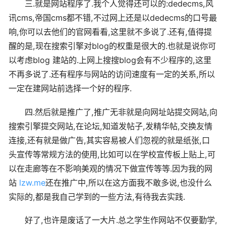
三.就是网站程序了.我个人觉得还可以的:dedecms,风
讯cms,帝国cms都不错,不过网上还是以dedecms的口号最
响,你可以去他们的官网看看,这里就不多说了.还有,值得提
醒的是,现在搜索引擎对blog的权重是很大的.也就是说你可
以考虑blog 建站的.上网上搜搜blog会有不少程序的,这里
不再多说了.还有程序与网站的访问速度有一定的关系,所以
一定在建网站前选择一个好的程序.
四.然后就是推广了,推广无非就是向网址站提交网站,向
搜索引擎提交网站,在论坛,知道发帖子,发精华帖,交换友情
连接,还有就是做广告,其实容易被人们忽视的就是纸张,口
头宣传等常规方法的使用,比如可以在学校宣传板上贴上,可
以在走廊等在不影响美观的情况下做宣传等等.因为我的网
站
lzw.me
还在推广中,所以在这方面我不敢多说,也没什么
实际的,都是我自己学到的一些方法,有待我去实践.
好了,也许是废话了一大片.总之学生作网站不仅要勤学,