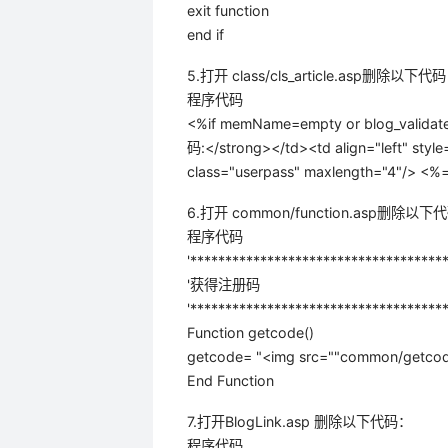
exit function
end if
5.打开 class/cls_article.asp删除以下代码
程序代码
<%if memName=empty or blog_validate
码:</strong></td><td align="left" styl
class="userpass" maxlength="4"/> <%
6.打开 common/function.asp删除以下
程序代码
'************************************
'获得注册码
'********************************
Function getcode()
getcode= "<img src=""common/getcode.a
End Function
7.打开BlogLink.asp 删除以下代码：
程序代码