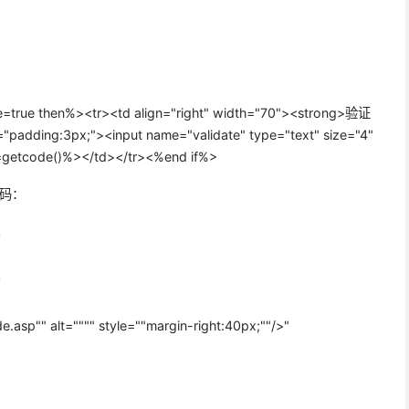
=true then%><tr><td align="right" width="70"><strong>验证
e="padding:3px;"><input name="validate" type="text" size="4"
=getcode()%></td></tr><%end if%>
代码：
*
*****
sp"" alt="""" style=""margin-right:40px;""/>"