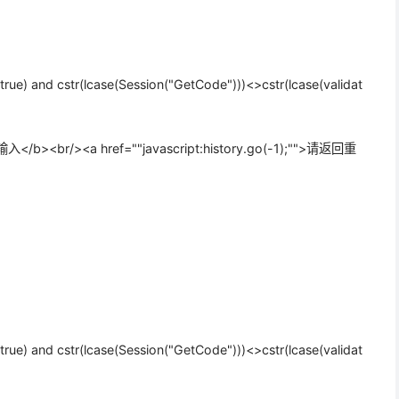
ue) and cstr(lcase(Session("GetCode")))<>cstr(lcase(validat
<br/><a href=""javascript:history.go(-1);"">请返回重
ue) and cstr(lcase(Session("GetCode")))<>cstr(lcase(validat