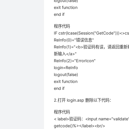
logout(false)
exit function
end if
程序代码
IF cstr(lcase(Session("GetCode")))<>cst
ReInfo(0)="错误信息"
ReInfo(1)="<b>验证码有误，请返回重新输入</b>
新输入</a>"
ReInfo(2)="ErrorIcon"
login=ReInfo
logout(false)
exit function
end if
2.打开 login.asp 删除以下代码：
程序代码
< label>验证码：<input name="validate" 
getcode()%></label><br/>