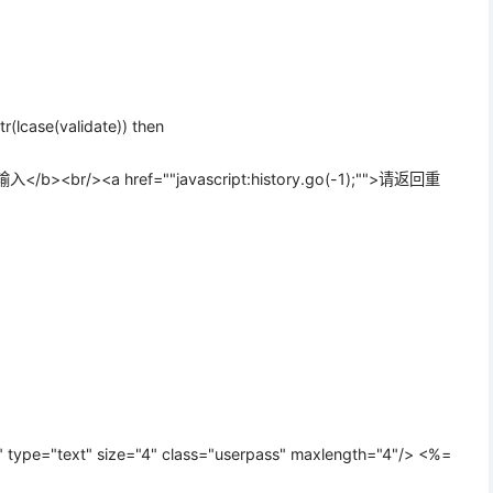
r(lcase(validate)) then
<br/><a href=""javascript:history.go(-1);"">请返回重
type="text" size="4" class="userpass" maxlength="4"/> <%=