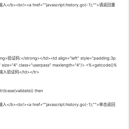
<br/><a href=""javascript:history.go(-1);"">请返回重
rong>验证码:</strong></td><td align="left" style="padding:3p
t" size="4" class="userpass" maxlength="4"/> <%=getcode()%
> 请输入验证码</td></tr>
r(lcase(validate)) then
<br/><a href=""javascript:history.go(-1);"">单击返回