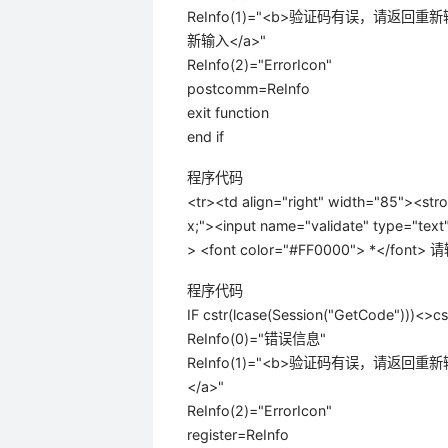
ReInfo(1)="<b>验证码有误，请返回重新输入</b>
新输入</a>"
ReInfo(2)="ErrorIcon"
postcomm=ReInfo
exit function
end if
程序代码
<tr><td align="right" width="85"><st
x;"><input name="validate" type="tex
> <font color="#FF0000"> *</font
程序代码
IF cstr(lcase(Session("GetCode")))<>cst
ReInfo(0)="错误信息"
ReInfo(1)="<b>验证码有误，请返回重新输入</b>
</a>"
ReInfo(2)="ErrorIcon"
register=ReInfo