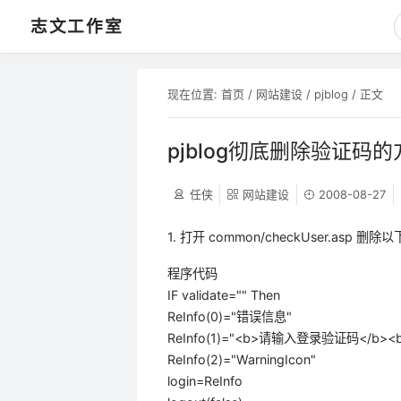
志文工作室
现在位置:
首页
/
网站建设
/
pjblog
/ 正文
pjblog彻底删除验证码的
任侠
网站建设
2008-08-27
1. 打开 common/checkUser.asp 删除
程序代码
IF validate="" Then
ReInfo(0)="错误信息"
ReInfo(1)="<b>请输入登录验证码</b><br/>
ReInfo(2)="WarningIcon"
login=ReInfo