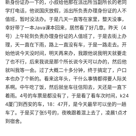
新身份证办一下的，小叔给他那在派出所当副所长的老同
学打电话，他说国庆放假，派出所负责办理身份证的人不
值班，暂时没法办。于是几天一直等在家里，整天没事，
幸好带了一本Java课本回来，居然看了好几章。昨天（4
号）上午轮到负责办理身份证的人值班了，于是去街上办
理，天一直在下雨，路上一直没有车，于是一路走去。开
始他说今天没时间，明天再来办，我跟他说我明天就要走
了也不行，后来我说是那个所长说今天可以办的，然后他
就叫我等一会。过了大概二十多分钟，终于搞定了，户口
本也办了个新的。看来这年头，干什么事情都得要人际关
系啊。中午吃了饭，然后就坐车往信阳去，天还是一直下
着雨。4号的车票是都没有了，于是看了看车次时间，k24
4厦门到西安的车，18：47开，是今天最早可以坐的一趟
车了。于是买了张5号的，夜晚跟着混上去了，凌晨1点才
到宿舍。