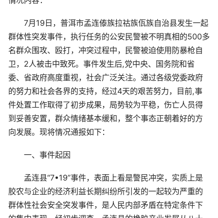
情况内容：
7月19日，普洱市孟连傣族拉祜族佤族自治县发生一起
群体性突发事件，执行任务的公安民警被不明真相的500多
名群众围攻、殴打，冲突过程中，民警被迫使用防暴枪自
卫，2人被击中致死。事件发生后,党中央、国务院和省
委、省政府高度重视，社会广泛关注。通过各级党委政府
的努力和社会各界的支持，经过4天的艰苦努力，目前,事
件处置工作取得了初步成果，局势较为平稳，伤亡人员得
到妥善安置，群众情绪基本缓和，整个事态正朝着好的方
向发展。现将情况通报如下：
一、事件起因
孟连县“7•19”事件，表面上看是警民冲突，实质上是
胶农与企业的经济利益长期纠纷所引发的一起较为严重的
群体性社会安全突发事件，是人民内部矛盾在特定条件下