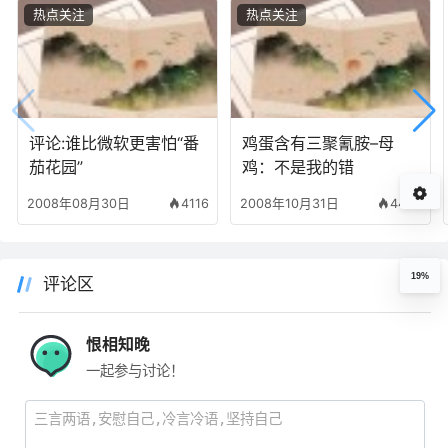
热点关注
热点关注
评论:谁比微软更害怕“番
鸡蛋含有三聚氰胺–母
茄花园”
鸡：不是我的错
2008年08月30日
4116
2008年10月31日
4450
19%
评论区
恨相知晚
一起参与讨论！