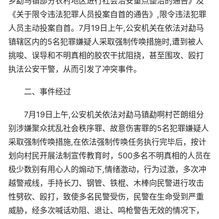
乡勐马镇部分农村地区进行社会治安重点整治的通告》及
《关于限令违法犯罪人员投案自首的通告》,限令违法犯罪
人员主动投案自首。7月19日上午,公安机关在依法对勐马
镇辖区内的5名犯罪嫌疑人采取强制传唤措施时,遭到被人
挑唆、误导和不明真相的胶农干扰阻挠，甚至围攻、殴打
执法公安干警，从而引发了冲突事件。
二、事件经过
7月19日上午,公安机关依法对勐马镇勐啊村芒朗组分
别涉嫌聚众扰乱社会秩序罪、故意伤害罪的5名犯罪嫌疑人
采取强制传唤措施,在依法强制传唤任务执行完毕后，按计
划向村民开展法制宣传教育时，500多名不明真相的人员在
极少数别有用心人的煽动下,情绪激动，行为过激，多次冲
越警戒线，手持长刀、钢管、铁棍、木棒向民警进行攻击
性劈砍、殴打，致使多名民警受伤，民警在生命受到严重
威胁，经多次喊话劝阻、退让、鸣枪警告无效的情况下，