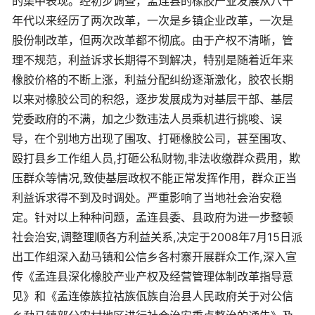
的集中表现。经初步调查，孟连县的橡胶产业发展从八十
年代以来经历了两次改革，一次是乡镇企业改革，一次是
股份制改革，但两次改革都不彻底。由于产权不清晰，管
理不规范，利益诉求长期得不到解决，特别是随着近年来
橡胶价格的不断上涨，利益分配纠纷逐渐激化，胶农长期
以来对橡胶公司的积怨，逐步发展成为对基层干部、基层
党委政府的不满，加之少数违法人员乘机进行挑唆、误
导，在个别地方出现了围攻、打砸橡胶公司，甚至围攻、
殴打县乡工作组人员,打砸公私财物,非法收缴群众费用，欺
压群众等情况,致使基层政权不能正常发挥作用，群众正当
利益诉求得不到及时调处。严重影响了当地社会治安稳
定。针对以上种种问题，孟连县委、县政府为进一步整顿
社会治安,调整理顺各方利益关系,决定于2008年7月15日派
出工作组深入勐马镇和公信乡各村寨开展群众工作,深入宣
传《孟连县深化橡胶产业产权及经营管理体制改革指导意
见》和《孟连傣族拉祜族佤族自治县人民政府关于对公信