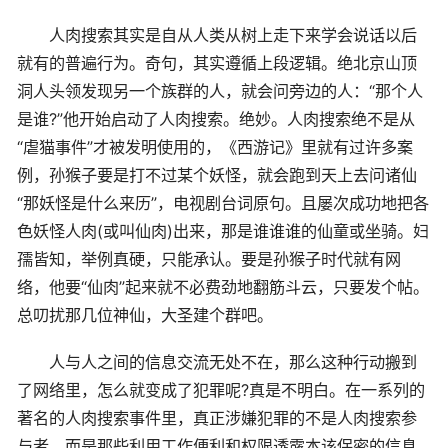
人肉搜索其实是自从人类从树上走下来学会说话以后
就有的普遍行为。奇句，其实遵循上段逻辑。绝北京山顶
洞人头领发现另一个族群的人，就会问旁边的人：“那个人
是谁?”他开始启动了人肉搜索。绝妙。人肉搜索绝不是从
“虐猫事件”才被发明使用的，《西游记》里就有过许多案
例，孙猴子要是打不过某个妖怪，就会跑到天上去问诸仙
“那妖怪是什么来历”，电视剧台词原句。且屡次成功地把各
色妖怪人肉(或叫仙肉)出来，那是谁谁谁的仙童或坐骑。妇
孺皆知，举例真硬，只能承认。要是孙猴子时代就有网
络，他要“仙肉”起来就不必费劲地翻筋斗云，只要发个帖。
总叨扰那几位神仙，大圣建个群吧。
人与人之间的信息交流无处不在，那么这种行动搬到
了网络里，怎么就变成了犯罪呢?真是不明白。在一系列的
著名的人肉搜索事件里，真正涉嫌犯罪的不是人肉搜索参
与者，而是那些利用工作便利和权限透露本该保密的信息