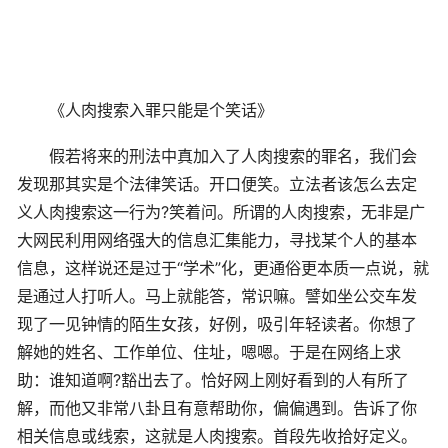
《人肉搜索入罪只能是个笑话》
假若将来的刑法中真加入了人肉搜索的罪名，我们会
发现那其实是个法律笑话。开口便笑。立法者该怎么去定
义人肉搜索这一行为?笑着问。所谓的人肉搜索，无非是广
大网民利用网络强大的信息汇集能力，寻找某个人的基本
信息，这样说还是过于“学术”化，更通俗更本质一点说，就
是通过人打听人。马上就能答，常识嘛。譬如坐公交车发
现了一见钟情的陌生女孩，好例，吸引年轻读者。你想了
解她的姓名、工作单位、住址，嗯嗯。于是在网络上求
助：谁知道啊?豁出去了。恰好网上刚好看到的人有所了
解，而他又非常八卦且有意帮助你，偏偏遇到。告诉了你
相关信息或线索，这就是人肉搜索。首段先收拾好定义。