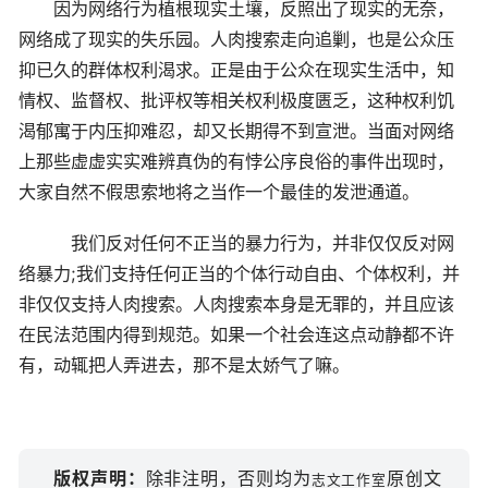
因为网络行为植根现实土壤，反照出了现实的无奈，
网络成了现实的失乐园。人肉搜索走向追剿，也是公众压
抑已久的群体权利渴求。正是由于公众在现实生活中，知
情权、监督权、批评权等相关权利极度匮乏，这种权利饥
渴郁寓于内压抑难忍，却又长期得不到宣泄。当面对网络
上那些虚虚实实难辨真伪的有悖公序良俗的事件出现时，
大家自然不假思索地将之当作一个最佳的发泄通道。
我们反对任何不正当的暴力行为，并非仅仅反对网
络暴力;我们支持任何正当的个体行动自由、个体权利，并
非仅仅支持人肉搜索。人肉搜索本身是无罪的，并且应该
在民法范围内得到规范。如果一个社会连这点动静都不许
有，动辄把人弄进去，那不是太娇气了嘛。
版权声明：
除非注明，否则均为
原创文
志文工作室