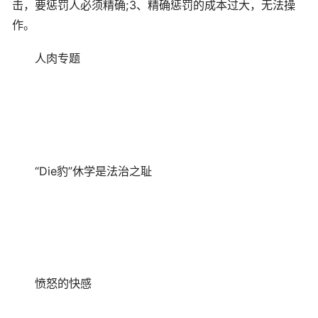
击，要惩罚人必须精确;3、精确惩罚的成本过大，无法操
作。
人肉专题
“Die豹”休学是法治之耻
愤怒的快感