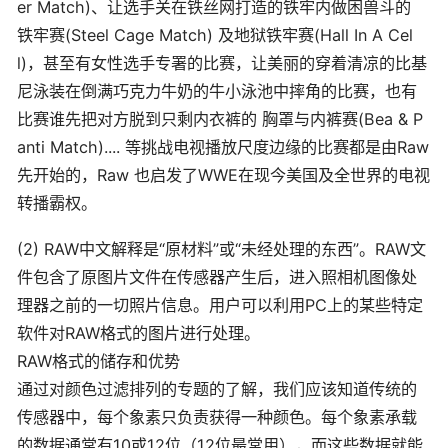
er Match)、让选手关在铁丝网打造的铁牢内做困兽斗的
铁牢赛(Steel Cage Match) 及地狱铁牢赛(Hall In A Cel
l)，甚至有女性选手专署的比赛，让美丽的穿着清凉的比基
尼泳装在倒满巧克力牛奶的牛小泳池中摔角的比赛，也有
比赛谁先把对方脱到只剩内衣裤的 胸罩与内裤赛(Bea & P
anti Match).... 等挑战电视播放尺度边缘的比赛都是由Raw
先开始的，Raw 也启发了WWE在现今美国及全世界的电视
转播霸权。
(2) RAW中文解释是“原材料”或“未经处理的东西”。RAW文
件包含了原图片文件在传感器产生后，进入照相机图像处
理器之前的一切照片信息。用户可以利用PC上的某些特定
软件对RAW格式的图片进行处理。
RAW格式的储存和优势
通过对颜色过滤排列的专题的了解，我们应该知道传统的
传感器中，每个象素只负责获得一种颜色。每个象素承载
的数据通常有10或12位（12位最常用），而这些数据就能