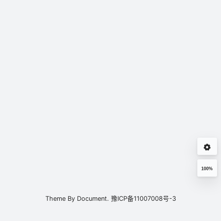
100%
Theme By
Document.
豫ICP备11007008号-3