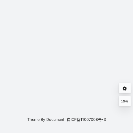
100%
Theme By
Document.
豫ICP备11007008号-3