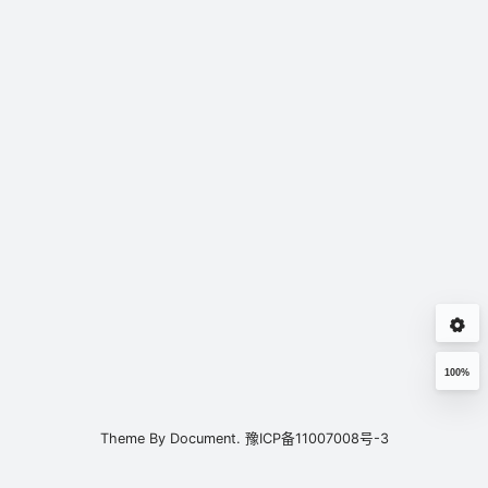
100%
Theme By
Document.
豫ICP备11007008号-3