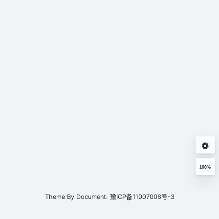
100%
Theme By
Document.
豫ICP备11007008号-3