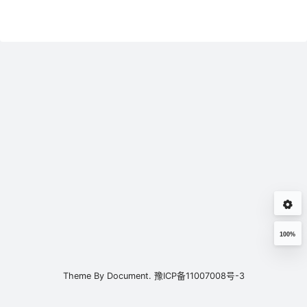
100%
Theme By
Document.
豫ICP备11007008号-3