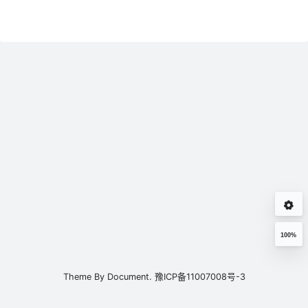
100%
Theme By
Document.
豫ICP备11007008号-3