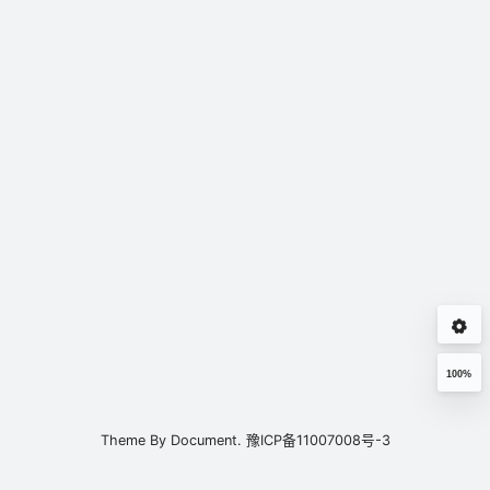
100%
Theme By
Document.
豫ICP备11007008号-3