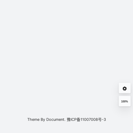
100%
Theme By
Document.
豫ICP备11007008号-3