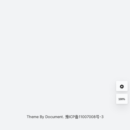
100%
Theme By
Document.
豫ICP备11007008号-3