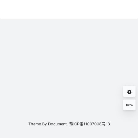
100%
Theme By
Document.
豫ICP备11007008号-3