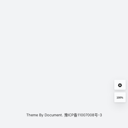
100%
Theme By
Document.
豫ICP备11007008号-3