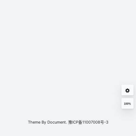
100%
Theme By
Document.
豫ICP备11007008号-3