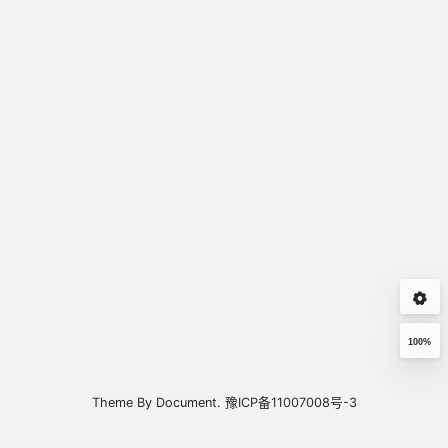
100%
Theme By
Document.
豫ICP备11007008号-3