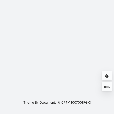
100%
Theme By
Document.
豫ICP备11007008号-3