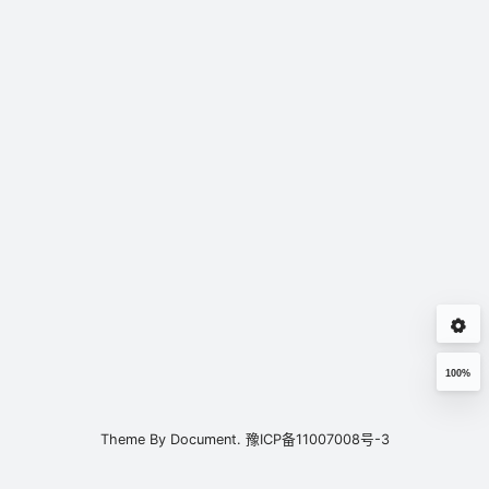
100%
Theme By
Document.
豫ICP备11007008号-3