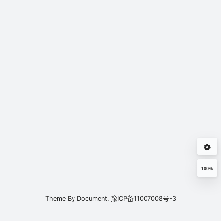
100%
Theme By
Document.
豫ICP备11007008号-3