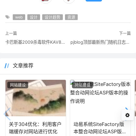
web
设计
设计趋势
资源
上一篇
下一篇
卡巴斯基2009杀毒软件KAV8.0激活码_最新KEY授权文件【2009年4月5号更新]】【下载】
pjblog顶部最新热门随机日志最新留言内容模块选项卡多格调用
文章推荐
网站建设
网站建设
关于304优化：利用客户
动易系统SiteFactory版
端缓存对网站进行优化
本整合动网论坛ASP版本