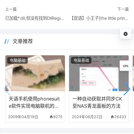
上一篇
下一篇
已加载*.dll,但没有找到DllRegister server输入点 错误
【双语】小王子[the little prince]10-12章
文章推荐
电脑基础
电脑基础
12%
天语手机使用phonesuit
一种自动获取并同步CK
e软件实现电脑联机的方
至NAS青龙面板的方法
法&解决联机手机没反应
2009年04月19日
8275
2024年06月22日
26433
的问题