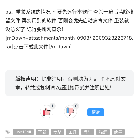
ps：重装系统的情况下 要先运行本软件 查杀一遍后清除残
留文件 再实用别的软件 否则会优先启动病毒文件 重装就
没意义了 记得要断网查杀！
[mDown=attachments/month_0903/i2009323223718.
rar]点击下载此文件[/mDown]
版权声明：
除非注明，否则均为
原创文
志文工作室
章，转载或复制请以超链接形式并注明出处！
1
0
赞赏
usp10dll
下载
专杀
工具
犇牛
猫癣
病毒