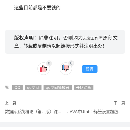
这些目前都是不要钱的
版权声明：
除非注明，否则均为
原创文
志文工作室
章，转载或复制请以超链接形式并注明出处！
0
0
赞赏
QQ
qq空间
qq空间播放器
开场动画
上一篇
下一篇
数据库系统概论（第四版）课后习题答案（王珊 萨师煊）
JAVA中Jtable标签设置超级链接：基于Java Swing的超链接标签和超链接按钮的实现