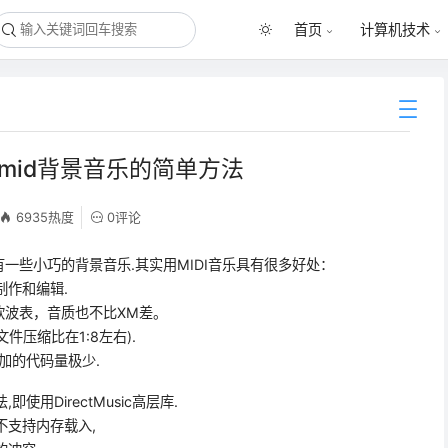
首页
计算机技术
播放mid背景音乐的简单方法
6935热度
0评论
一些小巧的背景音乐.其实用MIDI音乐具有很多好处：
制作和编辑.
and软波表，音质也不比XM差。
文件压缩比在1:8左右).
添加的代码量极少.
使用DirectMusic高层库.
不支持内存载入,