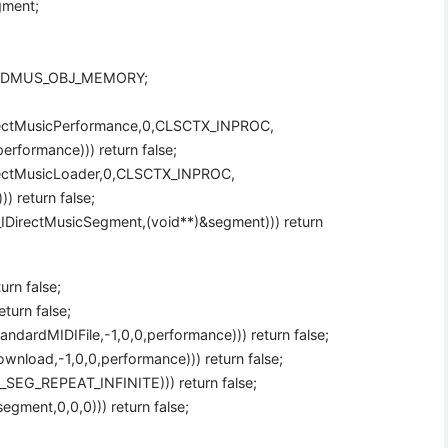
gment;
S|DMUS_OBJ_MEMORY;
rectMusicPerformance,0,CLSCTX_INPROC,
erformance))) return false;
rectMusicLoader,0,CLSCTX_INPROC,
) return false;
_IDirectMusicSegment,(void**)&segment))) return
urn false;
turn false;
dardMIDIFile,-1,0,0,performance))) return false;
nload,-1,0,0,performance))) return false;
SEG_REPEAT_INFINITE))) return false;
gment,0,0,0))) return false;