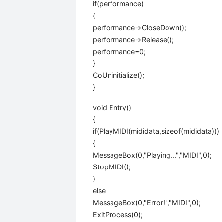
if(performance)
{
performance->CloseDown();
performance->Release();
performance=0;
}
CoUninitialize();
}
void Entry()
{
if(PlayMIDI(mididata,sizeof(mididata)))
{
MessageBox(0,"Playing...","MIDI",0);
StopMIDI();
}
else
MessageBox(0,"Error!","MIDI",0);
ExitProcess(0);