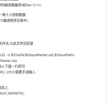
译器编译(如Dev C++).
一堆十六进制数据.
入VC编译程序目录中).
包含文件的文件名,与此文件同目录
2 -o $(OutDir)$(InputName).obj $(InputPath)
tName).obj
中加入下面一行即可:
[12345]; //大小需要手动输入
前面加上:
AT_INFINITE);