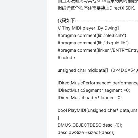
而且无法避免与其他MIDI音乐的同时播放
但编译这个程序还需要装上DirectX SDK.
代码如下:------------------------------
// Tiny MIDI player [By Dwing]
#pragma comment(lib,"ole32.lib")
#pragma comment(lib,"dxguid.lib")
#pragma comment(linker,"/ENTRY:Entry
#include
unsigned char mididata[]={0x4D,0x5
IDirectMusicPerformance* performanc
IDirectMusicSegment* segment =0;
IDirectMusicLoader* loader =0;
bool PlayMIDI(unsigned char* data,unsi
{
DMUS_OBJECTDESC desc={0};
desc.dwSize =sizeof(desc);