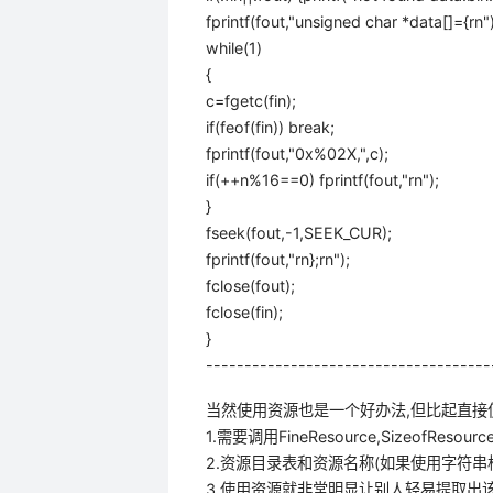
fprintf(fout,"unsigned char *data[]={rn")
while(1)
{
c=fgetc(fin);
if(feof(fin)) break;
fprintf(fout,"0x%02X,",c);
if(++n%16==0) fprintf(fout,"rn");
}
fseek(fout,-1,SEEK_CUR);
fprintf(fout,"rn};rn");
fclose(fout);
fclose(fin);
}
-------------------------------------
当然使用资源也是一个好办法,但比起直接
1.需要调用FineResource,SizeofResou
2.资源目录表和资源名称(如果使用字符串
3.使用资源就非常明显让别人轻易提取出该