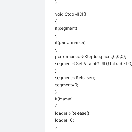
}
void StopMIDI()
{
if(segment)
{
if(performance)
{
performance->Stop(segment,0,0,0);
segment->SetParam(GUID_Unload,-1,0,
}
segment->Release();
segment=0;
}
if(loader)
{
loader->Release();
loader=0;
}