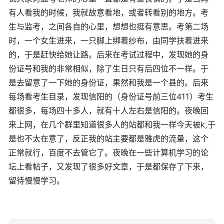
有人看我的时候，我就故意看地，或者转看别的地方。考
生与监考，之间各自的心里，想想也挺有意思。考第二场
时，一个女生进来，一只脚上绑着纱布，由同学扶着进来
的，于是赶快给她让路。后来在考试过程中，发现她的身
份证号和我的非常相似，除了生日只有后四位不一样。于
是去留意了一下她的身份证，果然和我是一个县的。后来
每场看考生目录，发现信阳的（身份证号前三位411）考生
都很多，每场四十多人，就有十人左右是信阳的。夜晚回
来上网，在几个群里知道很多人的站都和我一样今天被k,于
是也不太在意了，反正我的站主要都是雅虎的流量，这个
正常就行，百度不去管它了。夜晚在一些计算机学习的论
坛上看帖子，又发现了很多好文章，于是都保存了下来，
留待慢慢学习。