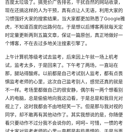
百度太垃圾了。搞竞价广告排名，干扰自然的网站收录，
现在还搞这样的人为干预，真有点让人无语，利用大家的
习惯强奸大家的搜索结果，当大家都更加熟悉了Google雅
虎，不知道百度的出路何在。于是想以后博客再就每天定
时定量更新两到五篇文章，保证一篇原创，真正地做好一
个博客，不在去过多地关注搜素引擎了。
上午计算机等级考试去监考，后来因上午就一场上机考
试，监考太多，于是回来了。下午考了两场，一直站在
那，腿站得酸疼。以前都是自己考试别人监考，都有点畏
惧监考老师的心里，这次自己监考别人，感觉还真的就是
不一样。考场里都做自己的很安静，偶尔有一两个想看别
人的电脑，总是偷偷地向我这边看，于是总是和我目光对
视上了，这时我都会不由地轻笑一下。但是那与我对视的
同学，却不敢再有其他动作了。其实我想说的是，你随便
看只要动作不过分我不会说你的，呵呵~ 可惜，一惯的考
试大家对监考老师的心里一直都是有些畏惧的。于是当再