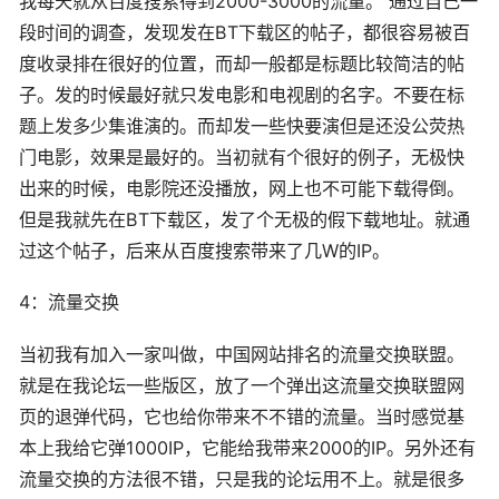
我每天就从
百度
搜索得到2000-3000的流量。 通过自己一
段时间的调查，发现发在BT下载区的帖子，都很容易被
百
度
收录排在很好的位置，而却一般都是标题比较简洁的帖
子。发的时候最好就只发
电影
和电视剧的名字。不要在标
题上发多少集谁演的。而却发一些快要演但是还没公荧热
门
电影
，效果是最好的。当初就有个很好的例子，无极快
出来的时候，
电影
院还没播放，网上也不可能下载得倒。
但是我就先在BT下载区，发了个无极的假下载地址。就通
过这个帖子，后来从
百度
搜索带来了几W的IP。
4：流量交换
当初我有加入一家叫做，中国网站排名的流量交换联盟。
就是在我论坛一些版区，放了一个弹出这流量交换联盟网
页的退弹
代码
，它也给你带来不不错的流量。当时感觉基
本上我给它弹1000IP，它能给我带来2000的IP。另外还有
流量交换的方法很不错，只是我的论坛用不上。就是很多