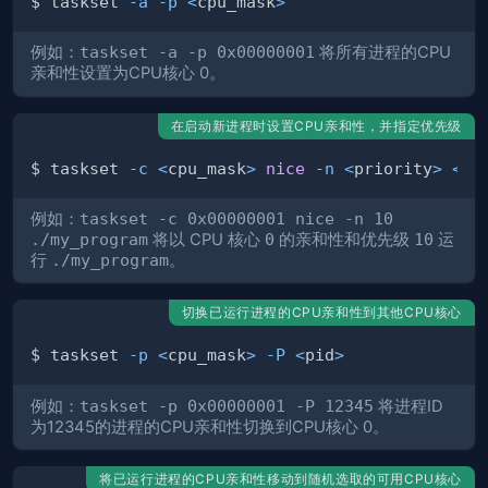
$ taskset 
-a
-p
<
cpu_mask
>
例如：
taskset -a -p 0x00000001
将所有进程的CPU
亲和性设置为CPU核心 0。
在启动新进程时设置CPU亲和性，并指定优先级
$ taskset 
-c
<
cpu_mask
>
nice
-n
<
priority
>
<
co
例如：
taskset -c 0x00000001 nice -n 10
./my_program
将以 CPU 核心
0
的亲和性和优先级
10
运
行
./my_program
。
切换已运行进程的CPU亲和性到其他CPU核心
$ taskset 
-p
<
cpu_mask
>
-P
<
pid
>
例如：
taskset -p 0x00000001 -P 12345
将进程ID
为12345的进程的CPU亲和性切换到CPU核心 0。
将已运行进程的CPU亲和性移动到随机选取的可用CPU核心