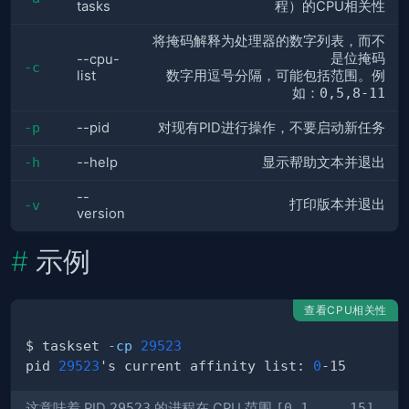
tasks
程）的CPU相关性
将掩码解释为处理器的数字列表，而不
是位掩码
--cpu-
-c
list
数字用逗号分隔，可能包括范围。例
如：
0,5,8-11
-p
--pid
对现有PID进行操作，不要启动新任务
-h
--help
显示帮助文本并退出
--
打印版本并退出
-v
version
示例
查看CPU相关性
$ taskset 
-cp
29523
pid 
29523
's current affinity list: 
0
这意味着 PID
29523
的进程在 CPU 范围
[0,1,...,15]