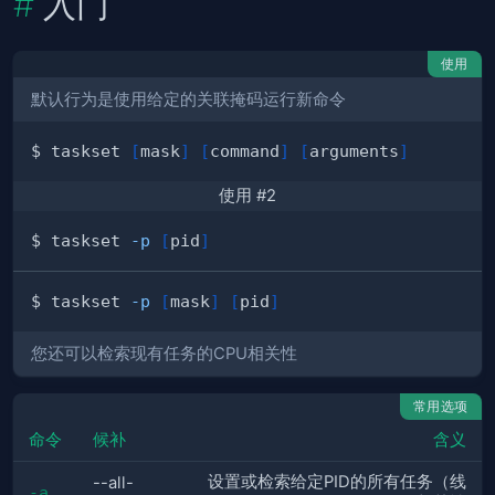
入门
使用
默认行为是使用给定的关联掩码运行新命令
$ taskset 
[
mask
]
[
command
]
[
arguments
]
使用 #2
$ taskset 
-p
[
pid
]
$ taskset 
-p
[
mask
]
[
pid
]
您还可以检索现有任务的CPU相关性
常用选项
命令
候补
含义
设置或检索给定PID的所有任务（线
--all-
-a