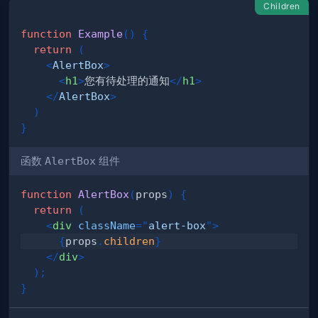
Children
function
Example
(
)
{
return
(
<
AlertBox
>
<
h1
>
您有待处理的通知
</
h1
>
</
AlertBox
>
)
}
函数
AlertBox
组件
function
AlertBox
(
props
)
{
return
(
<
div
className
=
"
alert-box
"
>
{
props
.
children
}
</
div
>
)
;
}