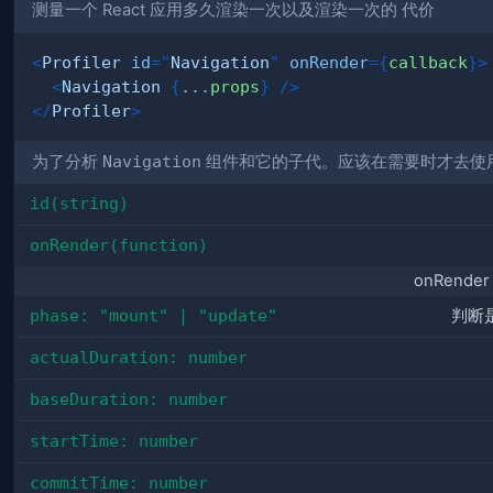
测量一个 React 应用多久渲染一次以及渲染一次的
代价
<
Profiler
id
=
"
Navigation
"
onRender
=
{
callback
}
>
<
Navigation
{
...
props
}
/>
</
Profiler
>
为了分析
Navigation
组件和它的子代。应该在需要时才去使
id(string)
onRender(function)
onRende
phase: "mount" | "update"
判断
actualDuration: number
baseDuration: number
startTime: number
commitTime: number