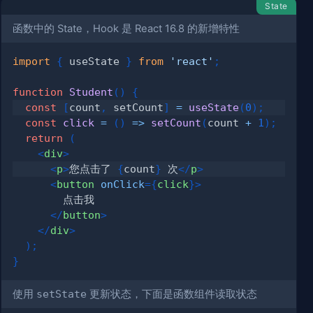
State
函数中的 State，Hook 是 React 16.8 的新增特性
import
{
 useState 
}
from
'react'
;
function
Student
(
)
{
const
[
count
,
 setCount
]
=
useState
(
0
)
;
const
click
=
(
)
=>
setCount
(
count 
+
1
)
;
return
(
<
div
>
<
p
>
您点击了 
{
count
}
 次
</
p
>
<
button
onClick
=
{
click
}
>
</
button
>
</
div
>
)
;
}
使用
setState
更新状态，下面是函数组件读取状态