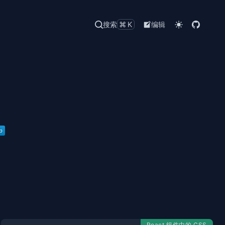
搜索
⌘K
编辑
React 组件中的 CSS