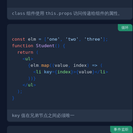
class
组件使用
this.props
访问传递给组件的属性。
循环
const
 elm 
=
[
'one'
,
'two'
,
'three'
]
;
function
Student
(
)
{
return
(
<
ul
>
{
elm
.
map
(
(
value
,
 index
)
=>
(
<
li
key
=
{
index
}
>
{
value
}
</
li
>
)
)
}
</
ul
>
)
;
}
key
值在兄弟节点之间必须唯一
事件监听