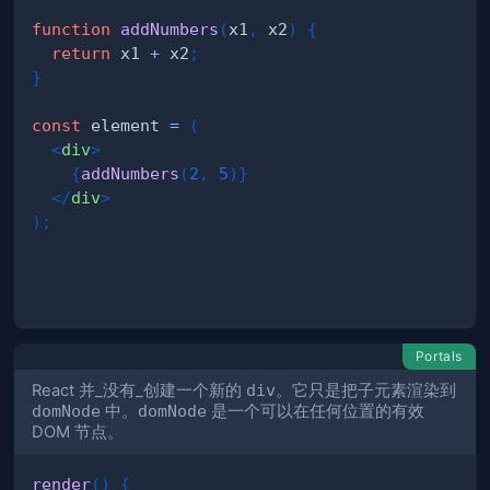
function
addNumbers
(
x1
,
 x2
)
{
return
 x1 
+
 x2
;
}
const
 element 
=
(
<
div
>
{
addNumbers
(
2
,
5
)
}
</
div
>
)
;
Portals
React 并_没有_创建一个新的
div
。它只是把子元素渲染到
domNode
中。
domNode
是一个可以在任何位置的有效
DOM 节点。
render
(
)
{