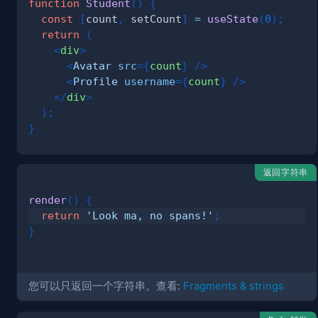
function
Student
(
)
{
const
[
count
,
 setCount
]
=
useState
(
0
)
;
return
(
<
div
>
<
Avatar
src
=
{
count
}
/>
<
Profile
username
=
{
count
}
/>
</
div
>
)
;
}
返回字符串
render
(
)
{
return
'Look ma, no spans!'
;
}
您可以只返回一个字符串。查看:
Fragments & strings