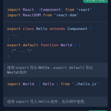
import
React
,
{
Component
}
from
'react'
import
ReactDOM
from
'react-dom'
export
class
Hello
extends
Component
{
...
}
export
default
function
World
(
)
{
/* ... */
}
使用
export
导出
Hello
，
export default
导出
World
组件
import
World
,
{
Hello
}
from
'./hello.js'
;
使用
import
导入
Hello
组件，在示例中使用。