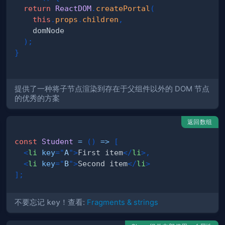
return
ReactDOM
.
createPortal
(
this
.
props
.
children
,
)
;
}
提供了一种将子节点渲染到存在于父组件以外的 DOM 节点
的优秀的方案
返回数组
const
Student
=
(
)
=>
[
<
li
key
=
"
A
"
>
First item
</
li
>
,
<
li
key
=
"
B
"
>
Second item
</
li
>
]
;
不要忘记
key
！查看:
Fragments & strings