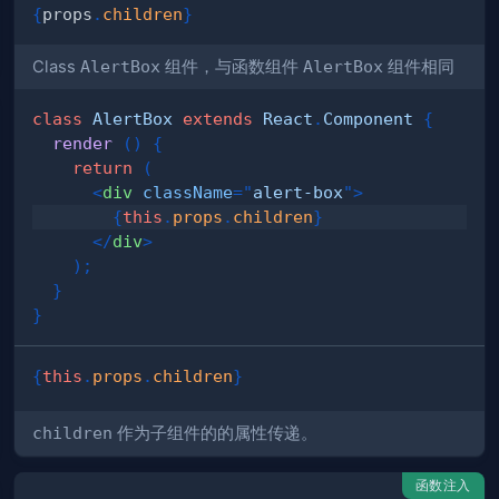
{
props
.
children
}
Class
AlertBox
组件，与函数组件
AlertBox
组件相同
class
AlertBox
extends
React
.
Component
{
render
(
)
{
return
(
<
div
className
=
"
alert-box
"
>
{
this
.
props
.
children
}
</
div
>
)
;
}
}
{
this
.
props
.
children
}
children
作为子组件的的属性传递。
函数注入