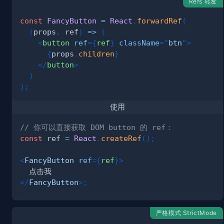
Refs 转发
const
FancyButton
=
React
.
forwardRef
(
(
props
,
 ref
)
=>
(
<
button
ref
=
{
ref
}
className
=
"
btn
"
>
{
props
.
children
}
</
button
>
)
)
;
使用
// 你可以直接获取 DOM button 的 ref：
const
 ref 
=
React
.
createRef
(
)
;
<
FancyButton
ref
=
{
ref
}
>
</
FancyButton
>
;
严格模式 StrictMode