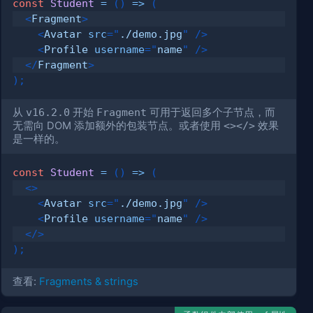
const
Student
=
(
)
=>
(
<
Fragment
>
<
Avatar
src
=
"
./demo.jpg
"
/>
<
Profile
username
=
"
name
"
/>
</
Fragment
>
)
;
从
v16.2.0
开始
Fragment
可用于返回多个子节点，而
无需向 DOM 添加额外的包装节点。或者使用
<></>
效果
是一样的。
const
Student
=
(
)
=>
(
<
>
<
Avatar
src
=
"
./demo.jpg
"
/>
<
Profile
username
=
"
name
"
/>
</
>
)
;
查看:
Fragments & strings