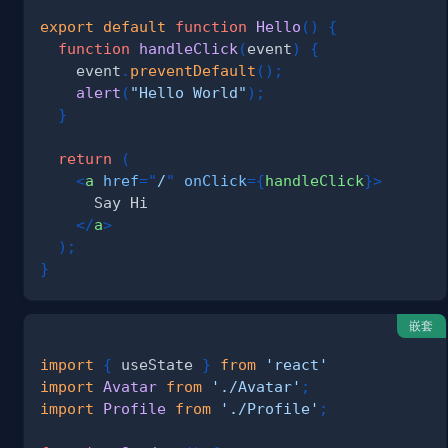
export
default
function
Hello
(
)
{
function
handleClick
(
event
)
{
    event
.
preventDefault
(
)
;
alert
(
"Hello World"
)
;
}
return
(
<
a
href
=
"
/
"
onClick
=
{
handleClick
}
>
</
a
>
)
;
}
嵌套
import
{
 useState 
}
from
'react'
import
Avatar
from
'./Avatar'
;
import
Profile
from
'./Profile'
;