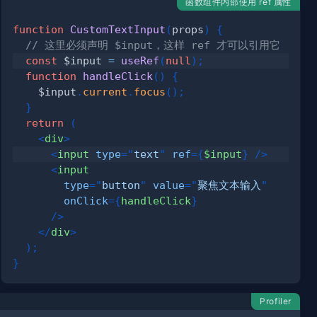
函数组件内部使用 ref 属性
function
CustomTextInput
(
props
)
{
// 这里必须声明 $input，这样 ref 才可以引用它
const
 $input 
=
useRef
(
null
)
;
function
handleClick
(
)
{
    $input
.
current
.
focus
(
)
;
}
return
(
<
div
>
<
input
type
=
"
text
"
ref
=
{
$input
}
/>
<
input
type
=
"
button
"
value
=
"
聚焦文本输入
"
onClick
=
{
handleClick
}
/>
</
div
>
)
;
}
Profiler