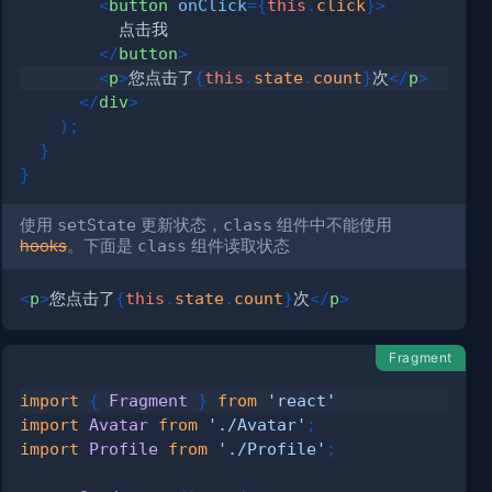
<
button
onClick
=
{
this
.
click
}
>
</
button
>
<
p
>
您点击了
{
this
.
state
.
count
}
次
</
p
>
</
div
>
)
;
}
}
使用
setState
更新状态，
class
组件中不能使用
hooks
。下面是
class
组件读取状态
<
p
>
您点击了
{
this
.
state
.
count
}
次
</
p
>
Fragment
import
{
Fragment
}
from
'react'
import
Avatar
from
'./Avatar'
;
import
Profile
from
'./Profile'
;