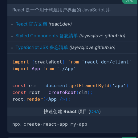
React 是一个用于构建用户界面的 JavaScript 库
React 官方文档
(react.dev)
Styled Components 备忘清单
(jaywcjlove.github.io)
TypeScript JSX 备忘清单
(jaywcjlove.github.io)
import
{
createRoot
}
from
'react-dom/client'
import
App
from
'./App'
const
 elm 
=
document
.
getElementById
(
'app'
)
const
 root 
=
createRoot
(
elm
)
;
root
.
render
(
<
App
/>
)
;
快速创建
React
项目 (
CRA
)