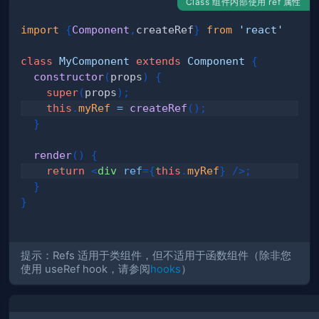
Class 组件内部使用 ref 属性
import
{
Component
,
createRef
}
from
'react'
class
MyComponent
extends
Component
{
constructor
(
props
)
{
super
(
props
)
;
this
.
myRef
=
createRef
(
)
;
}
render
(
)
{
return
<
div
ref
=
{
this
.
myRef
}
/>
;
}
}
提示：Refs 适用于类组件，但不适用于函数组件（除非您
使用 useRef hook，请参阅
hooks
）