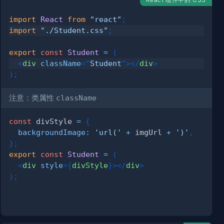
import
React
from
"react"
;
import
"./Student.css"
;
export
const
Student
=
(
<
div
className
=
"
Student
"
>
</
div
>
)
;
注意：类属性
className
const
 divStyle 
=
{
backgroundImage
:
'url('
+
 imgUrl 
+
')'
,
}
;
export
const
Student
=
(
<
div
style
=
{
divStyle
}
>
</
div
>
)
;