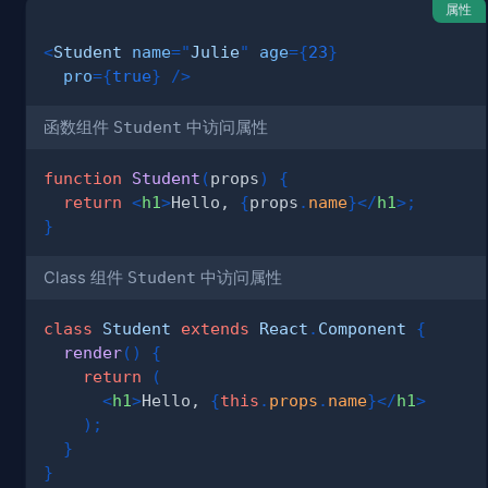
属性
<
Student
name
=
"
Julie
"
age
=
{
23
}
pro
=
{
true
}
/>
函数组件
Student
中访问属性
function
Student
(
props
)
{
return
<
h1
>
Hello, 
{
props
.
name
}
</
h1
>
;
}
Class 组件
Student
中访问属性
class
Student
extends
React
.
Component
{
render
(
)
{
return
(
<
h1
>
Hello, 
{
this
.
props
.
name
}
</
h1
>
)
;
}
}