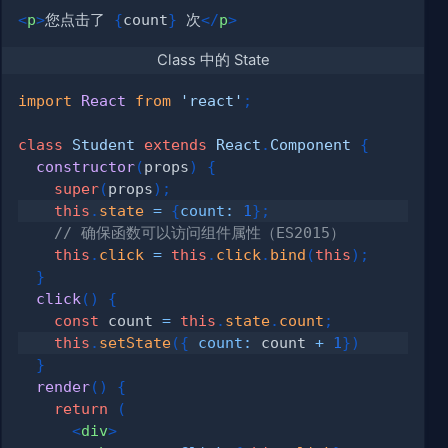
<
p
>
您点击了 
{
count
}
 次
</
p
>
Class 中的 State
import
React
from
'react'
;
class
Student
extends
React
.
Component
{
constructor
(
props
)
{
super
(
props
)
;
this
.
state
=
{
count
:
1
}
;
// 确保函数可以访问组件属性（ES2015）
this
.
click
=
this
.
click
.
bind
(
this
)
;
}
click
(
)
{
const
 count 
=
this
.
state
.
count
;
this
.
setState
(
{
count
:
 count 
+
1
}
)
}
render
(
)
{
return
(
<
div
>