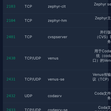
Zephyr s
2103
TCP
zephyr-clt
Zephy
2104
TCP
zephyr-hm
并行版
2401
TCP
cvspserver
（CVS）
务
用于Cod
统（cod
2430
TCP/UDP
venus
口）的Ven
Venus传
2431
TCP/UDP
venus-se
议（TCP
Coda文
2432
UDP
codasrv
务
Coda
2433
TCP/UDP
codasrv-se