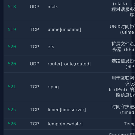
（ntalk）
518
UDP
ntalk
程对话服务
客
UNIX时间协
519
TCP
utime[unixtime]
（utim
扩展文件名
520
TCP
efs
务器（EFS
选路信息协
520
UDP
router[route,routed]
（RI
用于互联网
议版
521
TCP
ripng
6（IPv6）
路信息协
时间守护进
525
TCP
timed[timeserver]
（time
526
TCP
tempo[newdate]
Tem