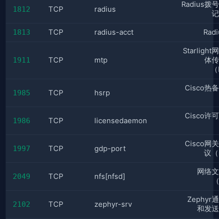
Radius
1812
TCP
radius
记
1813
TCP
radius-acct
Rad
Starligh
1911
TCP
mtp
体传
（
Cisco热
1985
TCP
hsrp
Cisco许
1986
TCP
licensedaemon
Cisco网
1997
TCP
gdp-port
议（
网络文
2049
TCP
nfs[nfsd]
（
Zephy
2102
TCP
zephyr-srv
和发送