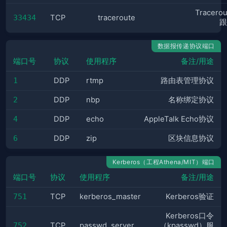
Tracero
33434
TCP
traceroute
跟
数据报传递协议端口
端口号
协议
使用程序
备注/用途
1
DDP
rtmp
路由表管理协议
2
DDP
nbp
名称绑定协议
4
DDP
echo
AppleTalk Echo协议
6
DDP
zip
区块信息协议
Kerberos（工程Athena/MIT）端口
端口号
协议
使用程序
备注/用途
751
TCP
kerberos_master
Kerberos验证
Kerberos口令
752
TCP
passwd_server
（kpasswd）服