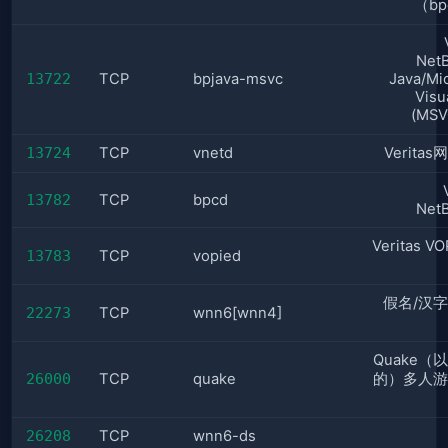
（bp
Net
13722
TCP
bpjava-msvc
Java/Mi
Visu
(MS
13724
TCP
vnetd
Verita
13782
TCP
bpcd
Net
Veritas V
13783
TCP
vopied
假名/汉
22273
TCP
wnn6[wnn4]
Quake（
26000
TCP
quake
的）多人游
26208
TCP
wnn6-ds