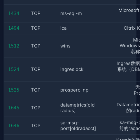
Microsof
1434
TCP
ms-sql-m
1494
TCP
ica
Citrix
Mi
Windo
1512
TCP
wins
名称
Ingres
1524
TCP
ingreslock
系统（DB
无
1525
TCP
prospero-np
Pr
Datametr
datametrics[old-
1645
TCP
radius]
的rad
sa-msg-
sa-msg-
1646
TCP
port[oldradacct]
前的rada