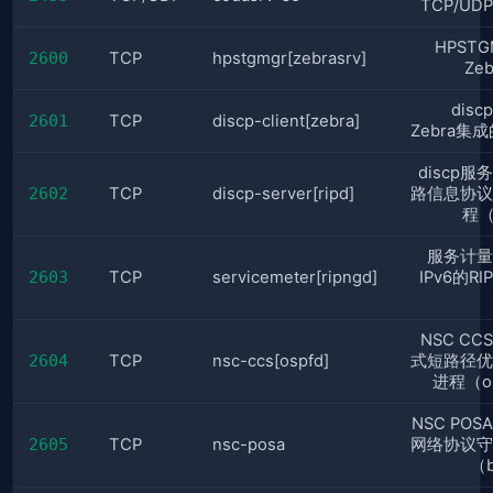
TCP/U
HPST
2600
TCP
hpstgmgr[zebrasrv]
Ze
dis
2601
TCP
discp-client[zebra]
Zebra集成的
discp服
2602
TCP
discp-server[ripd]
路信息协议
程（
服务计量
2603
TCP
servicemeter[ripngd]
IPv6的R
NSC C
2604
TCP
nsc-ccs[ospfd]
式短路径优
进程（o
NSC PO
2605
TCP
nsc-posa
网络协议守
（