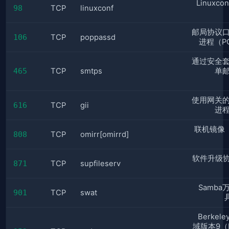
Linuxco
98
TCP
linuxconf
邮局协议
106
TCP
poppassd
进程（PO
通过安全
465
TCP
smtps
单
使用网关
616
TCP
gii
进
联机镜像（
808
TCP
omirr[omirrd]
软件升级协
871
TCP
supfileserv
Samb
901
TCP
swat
Berke
域版本9（B