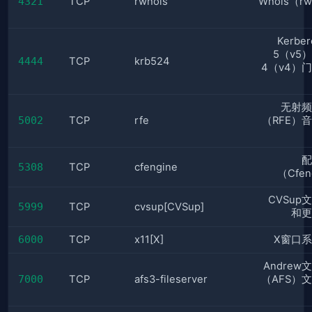
4321
TCP
rwhois
Whois（rw
Kerbe
5（v5
4444
TCP
krb524
4（v4）
无射频
5002
TCP
rfe
（RFE）
配
5308
TCP
cfengine
（Cfen
CVSup
5999
TCP
cvsup[CVSup]
和更
6000
TCP
x11[X]
X窗口
Andrew
7000
TCP
afs3-fileserver
（AFS）