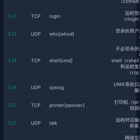
（comsa
远程登
513
TCP
login
（rlogi
登录的用户
513
UDP
who[whod]
不必登录的
514
TCP
shell[cmd]
shell（rshel
和远程复
（rc
UNIX系统日
514
UDP
syslog
服
打印机（lp
515
TCP
printer[spooler]
假脱
远程对话服
517
UDP
talk
和客
网络交