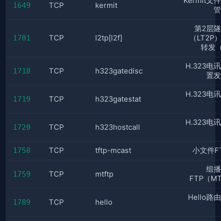
Kermit
1649
TCP
kermit
管
第2层
1701
TCP
l2tp[l2f]
（LT2P
转发（
H.323电
1718
TCP
h323gatedisc
置发
H.323电
1719
TCP
h323gatestat
H.323电
1720
TCP
h323hostcall
1758
TCP
tftp-mcast
小文件F
组播
1759
TCP
mtftp
FTP（M
Hello
1789
TCP
hello