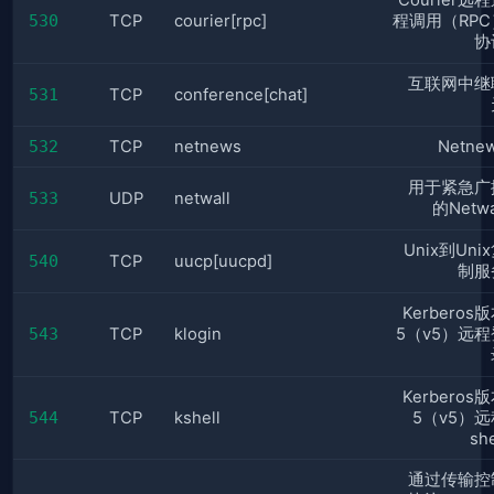
Courier远
530
TCP
courier[rpc]
程调用（RPC
协
互联网中继
531
TCP
conference[chat]
532
TCP
netnews
Netne
用于紧急广
533
UDP
netwall
的Netwa
Unix到Uni
540
TCP
uucp[uucpd]
制服
Kerberos
543
TCP
klogin
5（v5）远程
Kerberos
544
TCP
kshell
5（v5）远
she
通过传输控