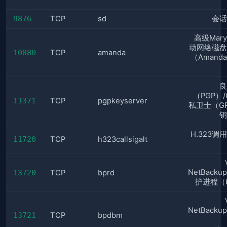
9876
TCP
sd
会话
高级Mary
动网络磁盘
10080
TCP
amanda
（Amand
良
（PGP）
11371
TCP
pgpkeyserver
私卫士（G
钥
H.323调
11720
TCP
h323callsigalt
NetBack
13720
TCP
bprd
护进程（b
NetBack
13721
TCP
bpdbm