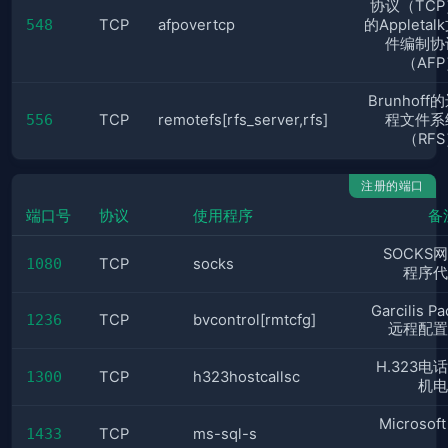
协议（TCP
548
TCP
afpovertcp
的Appletal
件编制协
（AF
Brunhoff
556
TCP
remotefs[rfs_server,rfs]
程文件系
（RF
注册的端口
端口号
协议
使用程序
备
SOCKS
1080
TCP
socks
程序代
Garcilis P
1236
TCP
bvcontrol[rmtcfg]
远程配置
H.323电
1300
TCP
h323hostcallsc
机电
Microsof
1433
TCP
ms-sql-s