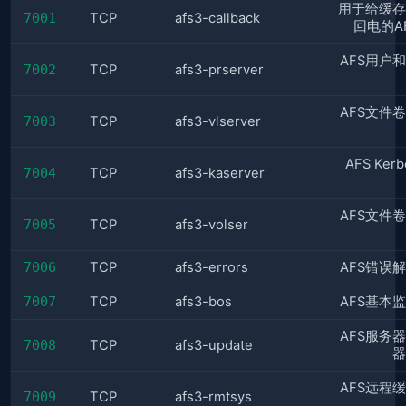
用于给缓存
7001
TCP
afs3-callback
回电的A
AFS用户
7002
TCP
afs3-prserver
AFS文件
7003
TCP
afs3-vlserver
AFS Ker
7004
TCP
afs3-kaserver
AFS文件
7005
TCP
afs3-volser
7006
TCP
afs3-errors
AFS错误
7007
TCP
afs3-bos
AFS基本
AFS服务
7008
TCP
afs3-update
器
AFS远程
7009
TCP
afs3-rmtsys