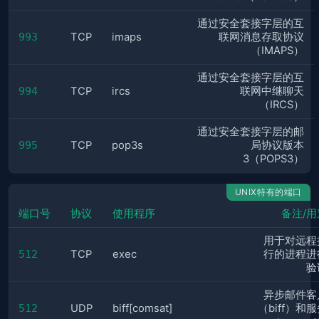
通过安全套接字层的互
993
TCP
imaps
联网消息存取协议
（IMAPS）
通过安全套接字层的互
994
TCP
ircs
联网中继聊天
（IRCS）
通过安全套接字层的邮
995
TCP
pop3s
局协议版本
3（POPS3）
UNIX特有的端口
端口号
协议
使用程序
备注/用
用于对远程
512
TCP
exec
行的进程进
验
异步邮件客
512
UDP
biff[comsat]
（biff）和