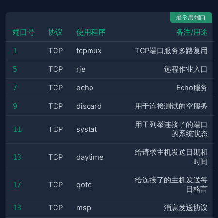
最常用端口
端口号
协议
使用程序
备注/用途
1
TCP
tcpmux
TCP端口服务多路复用
5
TCP
rje
远程作业入口
7
TCP
echo
Echo服务
9
TCP
discard
用于连接测试的空服务
用于列举连接了的端口
11
TCP
systat
的系统状态
给请求主机发送日期和
13
TCP
daytime
时间
给连接了的主机发送每
17
TCP
qotd
日格言
18
TCP
msp
消息发送协议