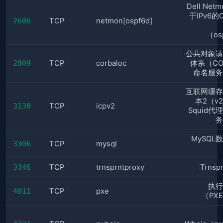
Dell Net
于IPv6的
2606
TCP
netmon[ospf6d]
（os
公共对象请
2809
TCP
corbaloc
体系（CO
命名服务
互联网缓存
本2（v
3130
TCP
icpv2
Squid代
务
MySQL
3306
TCP
mysql
3346
TCP
trnsprntproxy
Trnsp
执行
4011
TCP
pxe
（PX