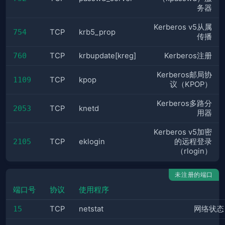
务器
Kerberos v5从属
754
TCP
krb5_prop
传播
760
TCP
krbupdate[kreg]
Kerberos注册
Kerberos邮局协
1109
TCP
kpop
议（KPOP）
Kerberos多路分
2053
TCP
knetd
用器
Kerberos v5加密
2105
TCP
eklogin
的远程登录
（rlogin）
未注册的端口
端口号
协议
使用程序
15
TCP
netstat
网络状态（