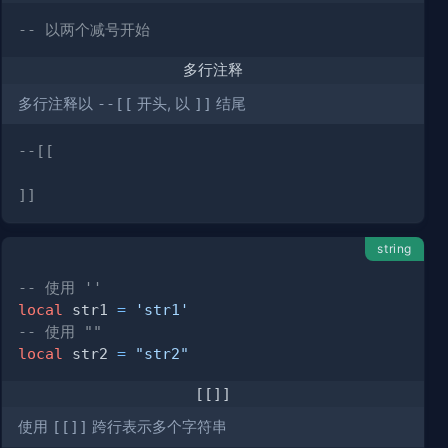
-- 以两个减号开始
多行注释
多行注释以
--[[
开头, 以
]]
结尾
]]
string
-- 使用 ''
local
 str1 
=
'str1'
-- 使用 ""
local
 str2 
=
"str2"
[[]]
使用
[[]]
跨行表示多个字符串