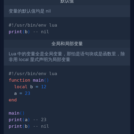
默认值
变量的默认值均是 nil
#!/usr/bin/env lua
print
(
b
)
-- nil
rape"
}
全局和局部变量
Lua 中的变量全是全局变量，那怕是语句块或是函数里，除
非用 local 显式声明为局部变量
#!/usr/bin/env lua
function
main
(
)
local
 b 
=
12
  a 
=
23
end
main
(
)
print
(
a
)
-- 23
print
(
b
)
-- nil