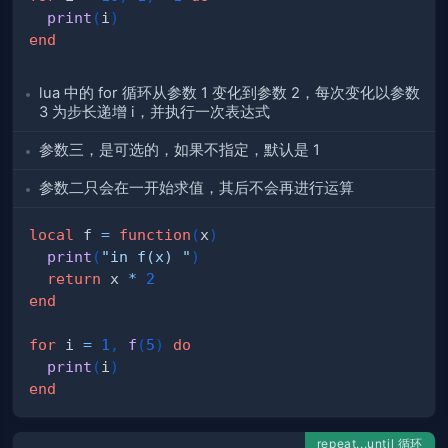
print
(
i
)
end
lua 中的 for 循环从参数 1 变化到参数 2，每次变化以参数
3 为步长递增 i，并执行一次表达式
参数三，是可选的，如果不指定，默认是 1
参数二只会在一开始求值，其后不会再进行运算
local
 f 
=
function
(
x
)
print
(
"in f(x) "
)
return
 x 
*
2
end
for
 i 
=
1
,
f
(
5
)
do
print
(
i
)
end
repeat...until 循环