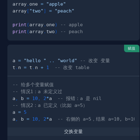
array
.
one 
=
"apple"
array
[
"two"
]
=
"peach"
print
(
array
.
one
)
-- apple
print
(
array
.
two
)
-- peach
赋值
a 
=
"hello "
..
"world"
-- 改变 变量
t
.
n 
=
 t
.
n 
+
1
-- 改变 table
-- 给多个变量赋值
-- 情况1：a 未定义过
a
,
 b 
=
10
,
2
*
a  
-- 报错：a 是 nil
-- 情况2：a 已定义（比如 a=5）
a 
=
5
a
,
 b 
=
10
,
2
*
a  
-- 右侧的 a=5，结果 a=10, b=1
交换变量