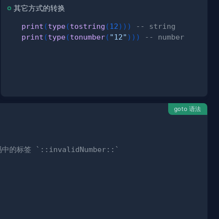
其它方式的转换
print
(
type
(
tostring
(
12
)
)
)
-- string
print
(
type
(
tonumber
(
"12"
)
)
)
-- number
goto 语法
标签 `::invalidNumber::`