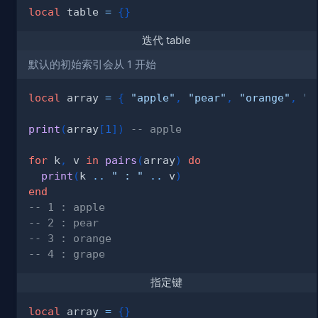
local
 table 
=
{
}
迭代 table
默认的初始索引会从 1 开始
local
 array 
=
{
"apple"
,
"pear"
,
"orange"
,
"g
print
(
array
[
1
]
)
-- apple
for
 k
,
 v 
in
pairs
(
array
)
do
print
(
k 
..
" : "
..
 v
)
end
-- 1 : apple
-- 2 : pear
-- 3 : orange
-- 4 : grape
指定键
local
 array 
=
{
}