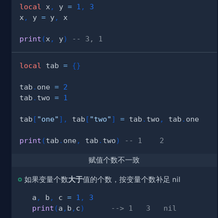
local
 x
,
 y 
=
1
,
3
x
,
 y 
=
 y
,
print
(
x
,
 y
)
-- 3, 1
local
 tab 
=
{
}
tab
.
one 
=
2
tab
.
two 
=
1
tab
[
"one"
]
,
 tab
[
"two"
]
=
 tab
.
two
,
 tab
.
print
(
tab
.
one
,
 tab
.
two
)
-- 1    2
赋值个数不一致
如果变量个数
大于
值的个数，按变量个数补足 nil
a
,
 b
,
 c 
=
1
,
3
print
(
a
,
b
,
c
)
--> 1   3   nil