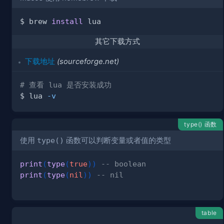
$ brew 
install
其它下载方式
下载地址
(sourceforge.net)
# 查看 lua 是否安装成功
$ lua 
-v
type() 函数
使用
type()
函数可以判断变量或者值的类型
print
(
type
(
true
)
)
-- boolean
print
(
type
(
nil
)
)
-- nil
table