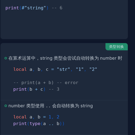
print
(
#
"string"
)
-- 6
类型转换
在算术运算中，string 类型会尝试自动转换为 number 时
local
 a
,
 b
,
 c 
=
"str"
,
"1"
,
"2"
-- print(a + b) -- error
print
(
b 
+
 c
)
-- 3
number 类型使用
..
会自动转换为 string
local
 a
,
 b 
=
1
,
2
print
(
type
(
a 
..
 b
)
)