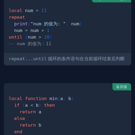
local
 num 
=
11
repeat
print
(
"num 的值为: "
,
 num
)
  num 
=
 num 
+
1
until
(
num 
>
10
)
-- num 的值为：11
repeat...until
循环的条件语句在当前循环结束后判断
返回值
local
function
min
(
a
,
 b
)
if
(
a 
<
 b
)
then
return
else
return
end