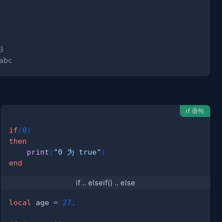
3
abc
if 语句
if
(
0
)
then
print
(
"0 为 true"
)
end
if .. elseif() .. else
local
 age 
=
27
;