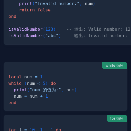
print
(
"Invalid number:"
,
 num
)
return
false
end
isValidNumber
(
123
)
-- 输出: Valid number: 12
isValidNumber
(
"abc"
)
-- 输出: Invalid number: 
while 循环
local
 num 
=
1
while
(
num 
<
5
)
do
print
(
"num 的值为:"
,
 num
)
  num 
=
 num 
+
1
end
for 循环
for
 i 
=
10
,
1
,
-
1
do