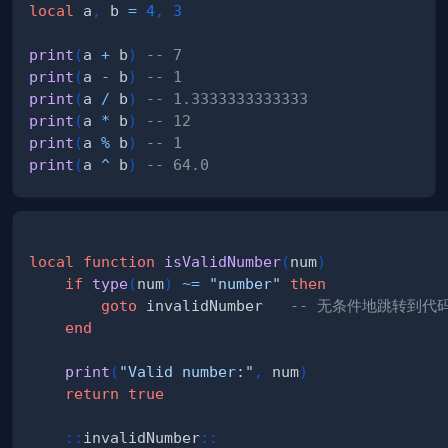
local
 a
,
 b 
=
4
,
3
print
(
a 
+
 b
)
-- 7
print
(
a 
-
 b
)
-- 1
print
(
a 
/
 b
)
-- 1.3333333333333
print
(
a 
*
 b
)
-- 12
print
(
a 
%
 b
)
-- 1
print
(
a 
^
 b
)
-- 64.0
local
function
isValidNumber
(
num
)
if
type
(
num
)
~=
"number"
then
goto
 invalidNumber   
-- 无条件地跳转到代码中的
end
print
(
"Valid number:"
,
 num
)
return
true
::
invalidNumber
::