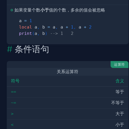
如果变量个数
小于
值的个数，多余的值会被忽略
a 
=
1
local
 a
,
 b 
=
 a
,
 a 
+
1
,
 a 
+
2
print
(
a
,
 b
)
--> 1   2
条件语句
运算符
关系运算符
符号
含义
==
等于
~=
不等于
>
大于
<
小于