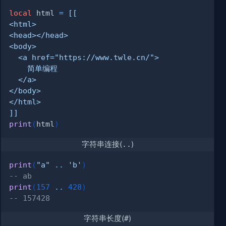
local
 html 
=
]]
print
(
html
)
字符串连接(
..
)
print
(
"a"
..
'b'
)
-- ab
print
(
157
..
428
)
-- 157428
字符串长度(
#
)