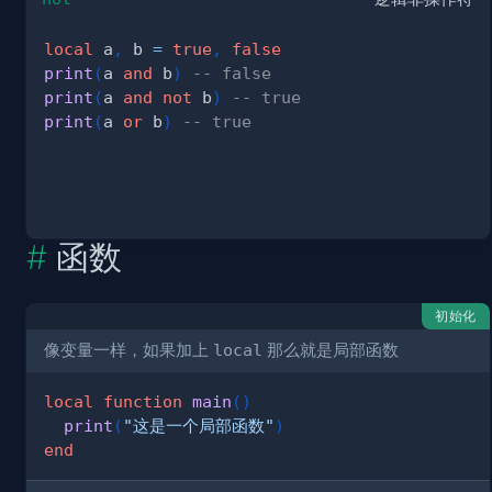
local
 a
,
 b 
=
true
,
false
print
(
a 
and
 b
)
-- false
print
(
a 
and
not
 b
)
-- true
print
(
a 
or
 b
)
-- true
函数
初始化
像变量一样，如果加上
local
那么就是局部函数
local
function
main
(
)
print
(
"这是一个局部函数"
)
end