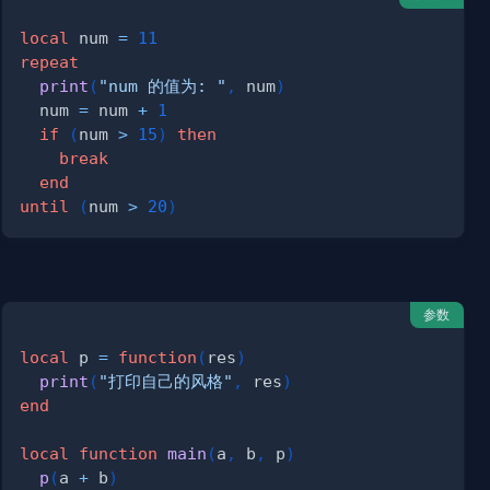
local
 num 
=
11
repeat
print
(
"num 的值为: "
,
 num
)
  num 
=
 num 
+
1
if
(
num 
>
15
)
then
break
end
until
(
num 
>
20
)
参数
local
 p 
=
function
(
res
)
print
(
"打印自己的风格"
,
 res
)
end
local
function
main
(
a
,
 b
,
 p
)
p
(
a 
+
 b
)