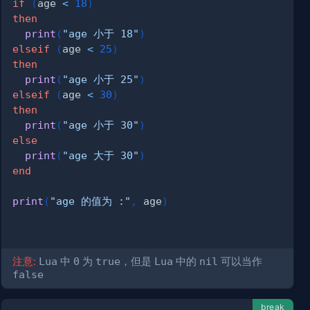
if
(
age 
<
18
)
then
print
(
"age 小于 18"
)
elseif
(
age 
<
25
)
then
print
(
"age 小于 25"
)
elseif
(
age 
<
30
)
then
print
(
"age 小于 30"
)
else
print
(
"age 大于 30"
)
end
print
(
"age 的值为 :"
,
 age
)
注意:
Lua
中
0
为
true
，但是
Lua
中的
nil
可以当作
false
break