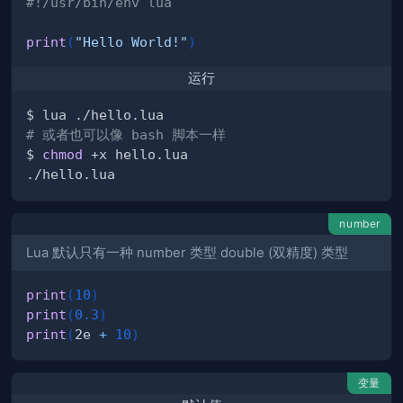
#!/usr/bin/env lua
print
(
"Hello World!"
)
运行
# 或者也可以像 bash 脚本一样
$ 
chmod
number
Lua 默认只有一种 number 类型 double (双精度) 类型
print
(
10
)
print
(
0.3
)
print
(
2e 
+
10
)
变量