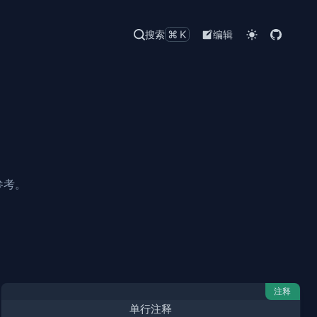
搜索
⌘K
编辑
参考。
注释
单行注释