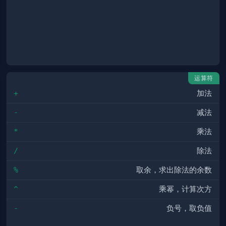
运算符
+
加法
-
减法
*
乘法
/
除法
%
取余，求出除法的余数
^
乘幂，计算次方
0（不会报错）
-
负号，取负值