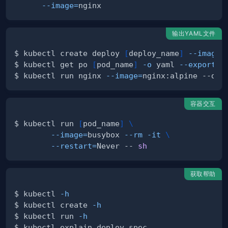
--image
=
输出YAML文件
$ kubectl create deploy 
[
deploy_name
]
--image
=
$ kubectl get po 
[
pod_name
]
-o
 yaml 
--export
>
$ kubectl run nginx 
--image
=
nginx:alpine --dry
容器交互
$ kubectl run 
[
pod_name
]
\
--image
=
busybox 
--rm
-it
\
--restart
=
Never -- 
sh
获取帮助
$ kubectl 
-h
$ kubectl create 
-h
$ kubectl run 
-h