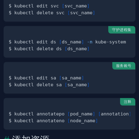
$ kubectl edit svc 
[
svc_name
]
$ kubectl delete svc 
[
svc_name
]
守护进程集
$ kubectl edit ds 
[
ds_name
]
-n
$ kubectl delete ds 
[
ds_name
]
服务账号
$ kubectl edit sa 
[
sa_name
]
$ kubectl delete sa 
[
sa_name
]
注释
$ kubectl annotatepo 
[
pod_name
]
[
annotation
]
$ kubectl annotateno 
[
node_name
]