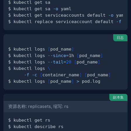
$ kubectl get sa 
-o
$ kubectl get serviceaccounts default 
-o
 yaml 
$ kubectl replace serviceaccount default 
-f
日志
$ kubectl logs 
[
pod_name
]
$ kubectl logs 
--since
=
1h 
[
pod_name
]
$ kubectl logs 
--tail
=
20
[
pod_name
]
$ kubectl logs 
\
-f
-c
[
container_name
]
[
pod_name
]
$ kubectl logs 
[
pod_name
]
>
副本集
资源名称: replicasets, 缩写: rs