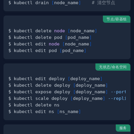
$ kubectl drain 
[
node_name
]
# 清空节点
节点/容器组
$ kubectl delete 
node
[
node_name
]
$ kubectl delete pod 
[
pod_name
]
$ kubectl edit 
node
[
node_name
]
$ kubectl edit pod 
[
pod_name
]
无状态/命名空间
$ kubectl edit deploy 
[
deploy_name
]
$ kubectl delete deploy 
[
deploy_name
]
$ kubectl expose deploy 
[
deploy_name
]
--port
=
8
$ kubectl scale deploy 
[
deploy_name
]
--replica
$ kubectl edit ns 
[
ns_name
]
服务