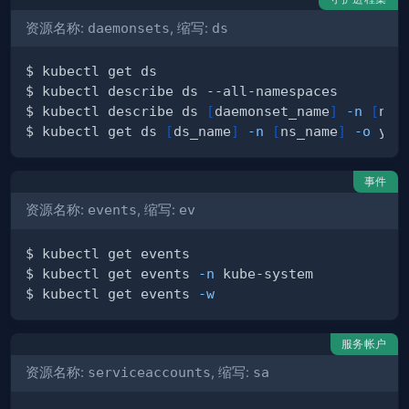
资源名称:
daemonsets
, 缩写:
ds
$ kubectl describe ds 
[
daemonset_name
]
-n
[
nam
$ kubectl get ds 
[
ds_name
]
-n
[
ns_name
]
-o
事件
资源名称:
events
, 缩写:
ev
$ kubectl get events 
-n
$ kubectl get events 
-w
服务帐户
资源名称:
serviceaccounts
, 缩写:
sa