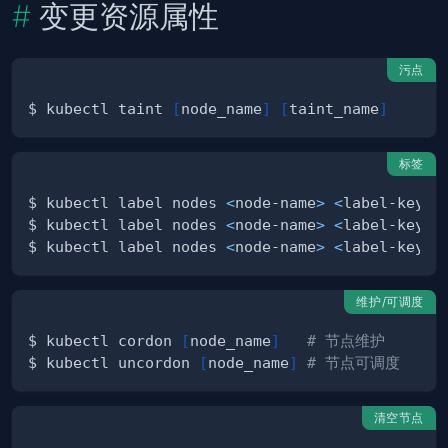
变更资源属性
污点
$ kubectl taint 
[
node_name
]
[
taint_name
]
标签
$ kubectl label nodes 
<
node-name
>
<
label-key
>=
$ kubectl label nodes 
<
node-name
>
<
label-key
>
-
$ kubectl label nodes 
<
node-name
>
<
label-key
>=
维护/可调度
$ kubectl cordon 
[
node_name
]
# 节点维护
$ kubectl uncordon 
[
node_name
]
# 节点可调度
清空节点