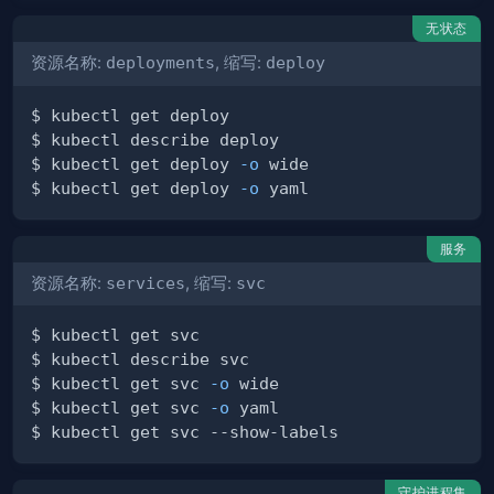
无状态
资源名称:
deployments
, 缩写:
deploy
$ kubectl get deploy 
-o
$ kubectl get deploy 
-o
服务
资源名称:
services
, 缩写:
svc
$ kubectl get svc 
-o
$ kubectl get svc 
-o
守护进程集