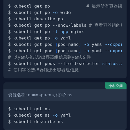
$ kubectl get po              
# 显示所有容器组信
$ kubectl get po 
-o
$ kubectl get po --show-labels 
# 查看容器组的labe
$ kubectl get po 
-l
app
=
$ kubectl get po 
-o
$ kubectl get pod 
[
pod_name
]
-o
 yaml 
--export
$ kubectl get pod 
[
pod_name
]
-o
 yaml 
--export
# 以yaml格式导出容器组信息到yaml文件
$ kubectl get pods --field-selector 
status.pha
# 使用字段选择器筛选出容器组信息
命名空间
资源名称:
namespaces
, 缩写:
ns
$ kubectl get ns 
-o