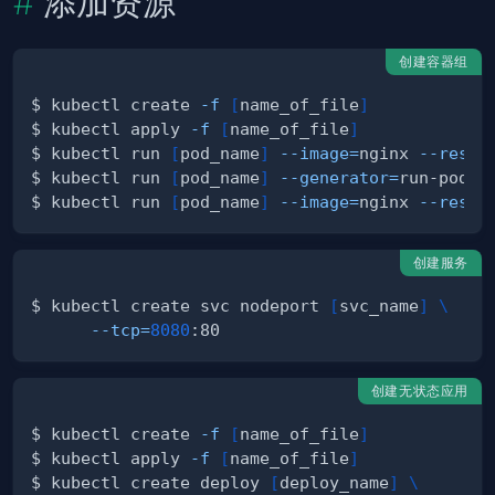
添加资源
创建容器组
$ kubectl create 
-f
[
name_of_file
]
$ kubectl apply 
-f
[
name_of_file
]
$ kubectl run 
[
pod_name
]
--image
=
nginx 
--resta
$ kubectl run 
[
pod_name
]
--generator
=
run-pod/v
$ kubectl run 
[
pod_name
]
--image
=
nginx 
--resta
创建服务
$ kubectl create svc nodeport 
[
svc_name
]
\
--tcp
=
8080
创建无状态应用
$ kubectl create 
-f
[
name_of_file
]
$ kubectl apply 
-f
[
name_of_file
]
$ kubectl create deploy 
[
deploy_name
]
\