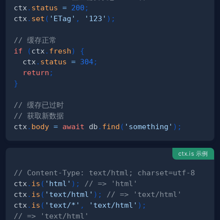
ctx
.
status
=
200
;
ctx
.
set
(
'ETag'
,
'123'
)
;
// 缓存正常
if
(
ctx
.
fresh
)
{
  ctx
.
status
=
304
;
return
;
}
// 缓存已过时
// 获取新数据
ctx
.
body
=
await
 db
.
find
(
'something'
)
;
ctx.is 示例
// Content-Type: text/html; charset=utf-8
ctx
.
is
(
'html'
)
;
// => 'html'
ctx
.
is
(
'text/html'
)
;
// => 'text/html'
ctx
.
is
(
'text/*'
,
'text/html'
)
;
// => 'text/html'