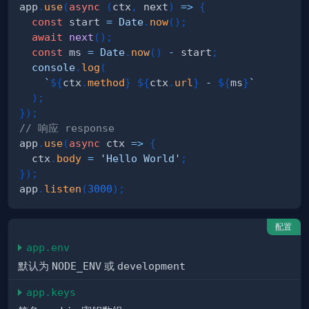
app
.
use
(
async
(
ctx
,
 next
)
=>
{
const
 start 
=
Date
.
now
(
)
;
await
next
(
)
;
const
 ms 
=
Date
.
now
(
)
-
 start
;
console
.
log
(
`
${
ctx
.
method
}
${
ctx
.
url
}
 - 
${
ms
}
`
)
;
}
)
;
// 响应 response
app
.
use
(
async
ctx
=>
{
  ctx
.
body
=
'Hello World'
;
}
)
;
app
.
listen
(
3000
)
;
配置
app.env
默认为
NODE_ENV
或
development
app.keys