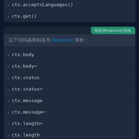
ctx.acceptsLanguages()
ctx.get()
响应(Response)别名
以下访问器和别名与
Response
等价：
ctx.body
ctx.body=
ctx.status
ctx.status=
ctx.message
ctx.message=
ctx.length=
ctx.length