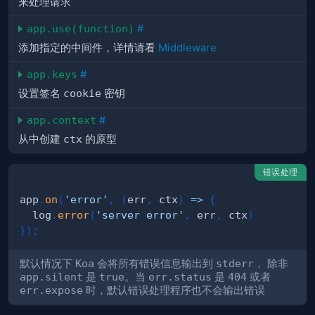
来处理请求
app.use(function)
#
添加指定的中间件，详情请看
Middleware
app.keys
#
设置签名
cookie
密钥
app.context
#
从中创建
ctx
的原型
错误处理
app
.
on
(
'error'
,
(
err
,
 ctx
)
=>
{
  log
.
error
(
'server error'
,
 err
,
 ctx
)
}
)
;
默认情况下
Koa
会将所有错误信息输出到
stderr
， 除非
app.silent
是
true
。当
err.status
是
404
或者
err.expose
时，默认错误处理程序也不会输出错误