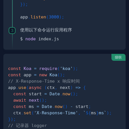
}
)
;
app
.
listen
(
3000
)
;
使用以下命令运行应用程序
$ 
node
级联
const
Koa
=
require
(
'koa'
)
;
const
 app 
=
new
Koa
(
)
;
// X-Response-Time x 响应时间
app
.
use
(
async
(
ctx
,
 next
)
=>
{
const
 start 
=
Date
.
now
(
)
;
await
next
(
)
;
const
 ms 
=
Date
.
now
(
)
-
 start
;
  ctx
.
set
(
'X-Response-Time'
,
`
${
ms
}
ms
`
)
;
}
)
;
// 记录器 logger