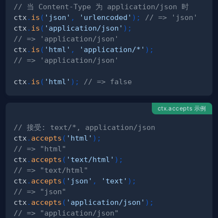
// 当 Content-Type 为 application/json 时
ctx
.
is
(
'json'
,
'urlencoded'
)
;
// => 'json'
ctx
.
is
(
'application/json'
)
;
// => 'application/json'
ctx
.
is
(
'html'
,
'application/*'
)
;
// => 'application/json'
ctx
.
is
(
'html'
)
;
// => false
ctx.accepts 示例
// 接受: text/*, application/json
ctx
.
accepts
(
'html'
)
;
// => "html"
ctx
.
accepts
(
'text/html'
)
;
// => "text/html"
ctx
.
accepts
(
'json'
,
'text'
)
;
// => "json"
ctx
.
accepts
(
'application/json'
)
;
// => "application/json"