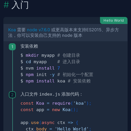
入门
Hello World
Koa
需要
node v7.6.0
或更高版本来支持ES2015、异步方
法，你可以安装自己支持的
node
版本
安装依赖
$ 
mkdir
 myapp 
# 创建目录
$ 
cd
 myapp    
# 进入目录
$ nvm 
install
7
$ 
npm
 init 
-y
# 初始化一个配置
$ 
npm
install
 koa 
# 安装依赖
入口文件
index.js
添加代码：
const
Koa
=
require
(
'koa'
)
;
const
 app 
=
new
Koa
(
)
;
app
.
use
(
async
ctx
=>
{
  ctx
.
body
=
'Hello World'
;