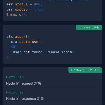
err
.
status
=
400
;
err
.
expose
=
true
;
throw
 err
;
ctx.assert 示例
ctx
.
assert
(
  ctx
.
state
.
user
,
401
,
'User not found. Please login!'
)
;
Context(上下文) API
ctx.req
Node 的 request 对象
ctx.res
Node 的 response 对象