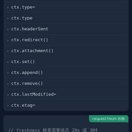
ctx.type=
ctx.type
ctx.headerSent
ctx.redirect()
ctx.attachment()
ctx.set()
ctx.append()
ctx.remove()
ctx.lastModified=
ctx.etag=
request.fresh 示例
// freshness 检查需要状态 20x 或 304