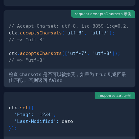
request.acceptsCharsets 示例
// Accept-Charset: utf-8, iso-8859-1;q=0.2, ut
ctx
.
acceptsCharsets
(
'utf-8'
,
'utf-7'
)
;
// => "utf-8"
ctx
.
acceptsCharsets
(
[
'utf-7'
,
'utf-8'
]
)
;
// => "utf-8"
检查
charsets
是否可以被接受，如果为
true
则返回最
佳匹配， 否则返回
false
response.set 示例
ctx
.
set
(
{
'Etag'
:
'1234'
,
'Last-Modified'
:
}
)
;