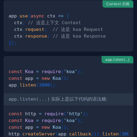
Context 示例
app
.
use
(
async
ctx
=>
{
  ctx
;
// 这是上下文 Context
  ctx
.
request
;
// 这是 koa Request
  ctx
.
response
;
// 这是 koa Response
}
)
;
app.listen(...)
const
Koa
=
require
(
'koa'
)
;
const
 app 
=
new
Koa
(
)
;
app
.
listen
(
3000
)
;
app.listen(...)
实际上是以下代码的语法糖:
const
 http 
=
require
(
'http'
)
;
const
Koa
=
require
(
'koa'
)
;
const
 app 
=
new
Koa
(
)
;
http
.
createServer
(
app
.
callback
(
)
)
.
listen
(
3000
)