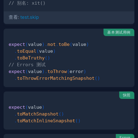
// 别名: xit()
查看:
test.skip
基本测试用例
expect
(
value
)
.
not
.
toBe
(
value
)
.
toEqual
(
value
)
.
toBeTruthy
(
)
// Errors 测试
expect
(
value
)
.
toThrow
(
error
)
.
toThrowErrorMatchingSnapshot
(
)
快照
expect
(
value
)
.
toMatchSnapshot
(
)
.
toMatchInlineSnapshot
(
)
Errors