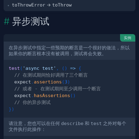
toThrowError
→
toThrow
异步测试
实例
在异步测试中指定一些预期的断言是一个很好的做法，所以
如果你的断言根本没有被调用，测试将会失败。
test
(
'async test'
,
(
)
=>
{
// 在测试期间恰好调用了三个断言
  expect
.
assertions
(
3
)
// 或者 - 在测试期间至少调用一个断言
  expect
.
hasAssertions
(
)
// 你的异步测试
}
)
请注意，您也可以在任何
describe
和
test
之外对每个
文件执行此操作：