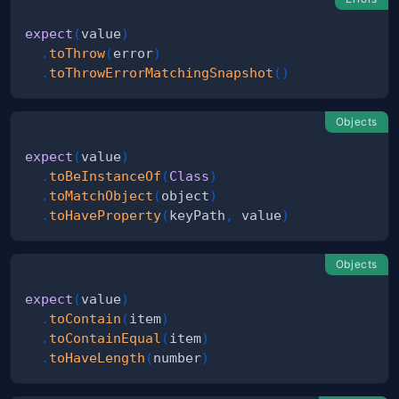
expect
(
value
)
.
toThrow
(
error
)
.
toThrowErrorMatchingSnapshot
(
)
Objects
expect
(
value
)
.
toBeInstanceOf
(
Class
)
.
toMatchObject
(
object
)
.
toHaveProperty
(
keyPath
,
 value
)
Objects
expect
(
value
)
.
toContain
(
item
)
.
toContainEqual
(
item
)
.
toHaveLength
(
number
)