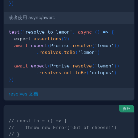
}
)
或者使用 async/await:
test
(
'resolve to lemon'
,
async
(
)
=>
{
  expect
.
assertions
(
2
)
await
expect
(
Promise
.
resolve
(
'lemon'
)
)
.
resolves
.
toBe
(
'lemon'
)
await
expect
(
Promise
.
resolve
(
'lemon'
)
)
.
resolves
.
not
.
toBe
(
'octopus'
)
}
)
resolves 文档
例外
// const fn = () => {
//    throw new Error('Out of cheese!')
// }