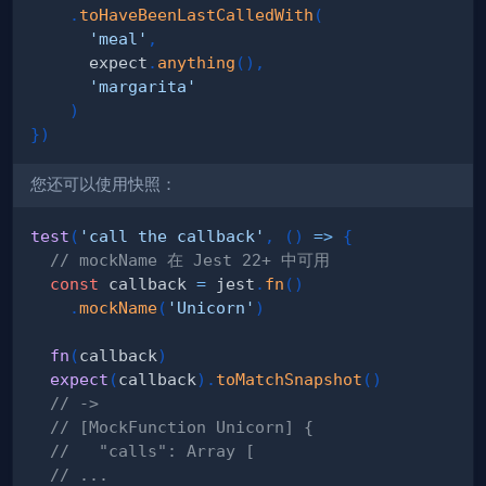
.
toHaveBeenLastCalledWith
(
'meal'
,
      expect
.
anything
(
)
,
'margarita'
)
}
)
您还可以使用快照：
test
(
'call the callback'
,
(
)
=>
{
// mockName 在 Jest 22+ 中可用
const
 callback 
=
 jest
.
fn
(
)
.
mockName
(
'Unicorn'
)
fn
(
callback
)
expect
(
callback
)
.
toMatchSnapshot
(
)
// ->
// [MockFunction Unicorn] {
//   "calls": Array [
// ...