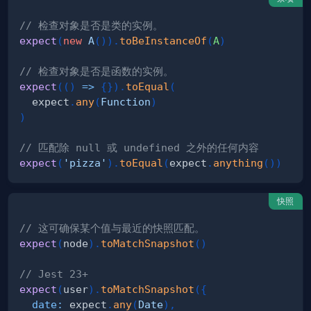
// 检查对象是否是类的实例。
expect
(
new
A
(
)
)
.
toBeInstanceOf
(
A
)
// 检查对象是否是函数的实例。
expect
(
(
)
=>
{
}
)
.
toEqual
(
  expect
.
any
(
Function
)
)
// 匹配除 null 或 undefined 之外的任何内容
expect
(
'pizza'
)
.
toEqual
(
expect
.
anything
(
)
)
快照
// 这可确保某个值与最近的快照匹配。
expect
(
node
)
.
toMatchSnapshot
(
)
// Jest 23+
expect
(
user
)
.
toMatchSnapshot
(
{
date
:
 expect
.
any
(
Date
)
,