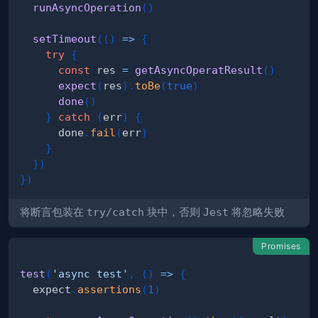
runAsyncOperation
(
)
setTimeout
(
(
)
=>
{
try
{
const
 res 
=
getAsyncOperatResult
(
)
expect
(
res
)
.
toBe
(
true
)
done
(
)
}
catch
(
err
)
{
      done
.
fail
(
err
)
}
}
)
}
)
将断言包装在
try/catch
块中，否则
Jest
将忽略失败
Promises
test
(
'async test'
,
(
)
=>
{
  expect
.
assertions
(
1
)