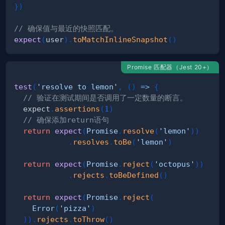
}
)
// 确保值与最近的快照匹配。
expect
(
user
)
.
toMatchInlineSnapshot
(
)
Promise 匹配器（Jest 20+）
test
(
'resolve to lemon'
,
(
)
=>
{
// 验证在测试期间是否调用了一定数量的断言。
  expect
.
assertions
(
1
)
// 确保添加return语句
return
expect
(
Promise
.
resolve
(
'lemon'
)
)
.
resolves
.
toBe
(
'lemon'
)
return
expect
(
Promise
.
reject
(
'octopus'
)
)
.
rejects
.
toBeDefined
(
)
return
expect
(
Promise
.
reject
(
Error
(
'pizza'
)
)
)
.
rejects
.
toThrow
(
)