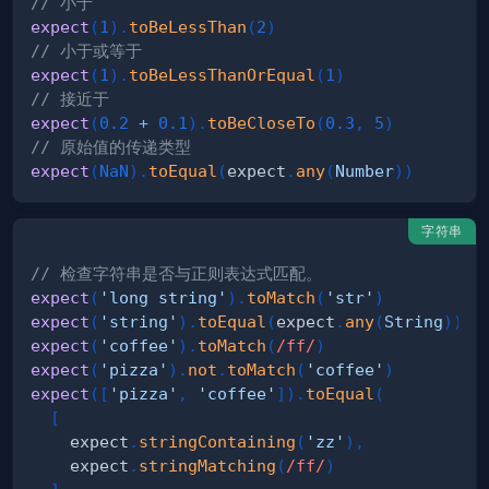
// 小于
expect
(
1
)
.
toBeLessThan
(
2
)
// 小于或等于
expect
(
1
)
.
toBeLessThanOrEqual
(
1
)
// 接近于
expect
(
0.2
+
0.1
)
.
toBeCloseTo
(
0.3
,
5
)
// 原始值的传递类型
expect
(
NaN
)
.
toEqual
(
expect
.
any
(
Number
)
)
字符串
// 检查字符串是否与正则表达式匹配。
expect
(
'long string'
)
.
toMatch
(
'str'
)
expect
(
'string'
)
.
toEqual
(
expect
.
any
(
String
)
)
expect
(
'coffee'
)
.
toMatch
(
/
ff
/
)
expect
(
'pizza'
)
.
not
.
toMatch
(
'coffee'
)
expect
(
[
'pizza'
,
'coffee'
]
)
.
toEqual
(
[
    expect
.
stringContaining
(
'zz'
)
,
    expect
.
stringMatching
(
/
ff
/
)