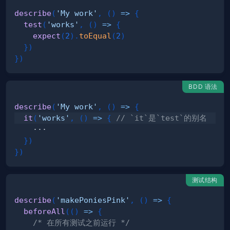
describe
(
'My work'
,
(
)
=>
{
test
(
'works'
,
(
)
=>
{
expect
(
2
)
.
toEqual
(
2
)
}
)
}
)
BDD 语法
describe
(
'My work'
,
(
)
=>
{
it
(
'works'
,
(
)
=>
{
// `it`是`test`的别名
}
)
}
)
测试结构
describe
(
'makePoniesPink'
,
(
)
=>
{
beforeAll
(
(
)
=>
{
/* 在所有测试之前运行 */