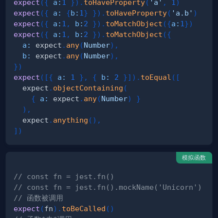
expect
(
{
a
:
1
}
)
.
toHaveProperty
(
'a'
,
1
)
expect
(
{
a
:
{
b
:
1
}
}
)
.
toHaveProperty
(
'a.b'
)
expect
(
{
a
:
1
,
b
:
2
}
)
.
toMatchObject
(
{
a
:
1
}
)
expect
(
{
a
:
1
,
b
:
2
}
)
.
toMatchObject
(
{
a
:
 expect
.
any
(
Number
)
,
b
:
 expect
.
any
(
Number
)
,
}
)
expect
(
[
{
a
:
1
}
,
{
b
:
2
}
]
)
.
toEqual
(
[
  expect
.
objectContaining
(
{
a
:
 expect
.
any
(
Number
)
}
)
,
  expect
.
anything
(
)
,
]
)
模拟函数
// const fn = jest.fn()
// const fn = jest.fn().mockName('Unicorn') -
// 函数被调用
expect
(
fn
)
.
toBeCalled
(
)