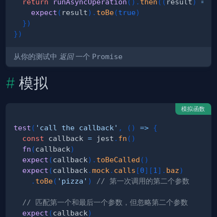
return
runAsyncOperation
(
)
.
then
(
(
result
)
=>
expect
(
result
)
.
toBe
(
true
)
}
)
}
)
从你的测试中
返回
一个
Promise
模拟
模拟函数
test
(
'call the callback'
,
(
)
=>
{
const
 callback 
=
 jest
.
fn
(
)
fn
(
callback
)
expect
(
callback
)
.
toBeCalled
(
)
expect
(
callback
.
mock
.
calls
[
0
]
[
1
]
.
baz
)
.
toBe
(
'pizza'
)
// 第一次调用的第二个参数
// 匹配第一个和最后一个参数，但忽略第二个参数
expect
(
callback
)