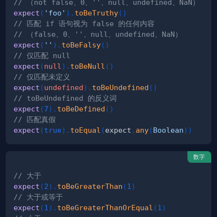
// （not false、0、''、null、undefined、NaN）
expect
(
'foo'
)
.
toBeTruthy
(
)
// 匹配 if 语句视为 false 的任何内容
// （false、0、''、null、undefined、NaN）
expect
(
''
)
.
toBeFalsy
(
)
// 仅匹配 null
expect
(
null
)
.
toBeNull
(
)
// 仅匹配未定义
expect
(
undefined
)
.
toBeUndefined
(
)
// toBeUndefined 的反义词
expect
(
7
)
.
toBeDefined
(
)
// 匹配真假
expect
(
true
)
.
toEqual
(
expect
.
any
(
Boolean
)
)
数字
// 大于
expect
(
2
)
.
toBeGreaterThan
(
1
)
// 大于或等于
expect
(
1
)
.
toBeGreaterThanOrEqual
(
1
)