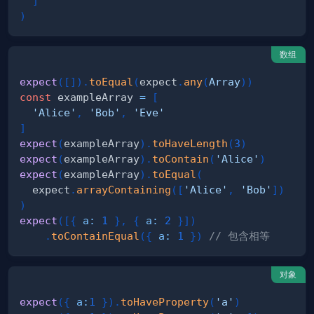
]
)
数组
expect
(
[
]
)
.
toEqual
(
expect
.
any
(
Array
)
)
const
 exampleArray 
=
[
'Alice'
,
'Bob'
,
'Eve'
]
expect
(
exampleArray
)
.
toHaveLength
(
3
)
expect
(
exampleArray
)
.
toContain
(
'Alice'
)
expect
(
exampleArray
)
.
toEqual
(
  expect
.
arrayContaining
(
[
'Alice'
,
'Bob'
]
)
)
expect
(
[
{
a
:
1
}
,
{
a
:
2
}
]
)
.
toContainEqual
(
{
a
:
1
}
)
// 包含相等
对象
expect
(
{
a
:
1
}
)
.
toHaveProperty
(
'a'
)