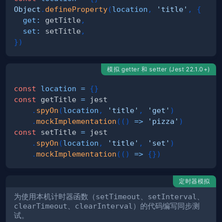
Object
.
defineProperty
(
location
,
'title'
,
{
get
:
 getTitle
,
set
:
 setTitle
,
}
)
模拟 getter 和 setter (Jest 22.1.0+)
const
location
=
{
}
const
 getTitle 
=
.
spyOn
(
location
,
'title'
,
'get'
)
.
mockImplementation
(
(
)
=>
'pizza'
)
const
 setTitle 
=
.
spyOn
(
location
,
'title'
,
'set'
)
.
mockImplementation
(
(
)
=>
{
}
)
定时器模拟
为使用本机计时器函数（
setTimeout
、
setInterval
、
clearTimeout
、
clearInterval
）的代码编写同步测
试。