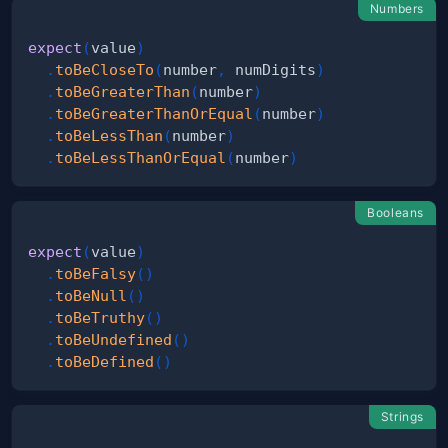
Numbers
expect
(
value
)
.
toBeCloseTo
(
number
,
 numDigits
)
.
toBeGreaterThan
(
number
)
.
toBeGreaterThanOrEqual
(
number
)
.
toBeLessThan
(
number
)
.
toBeLessThanOrEqual
(
number
)
Booleans
expect
(
value
)
.
toBeFalsy
(
)
.
toBeNull
(
)
.
toBeTruthy
(
)
.
toBeUndefined
(
)
.
toBeDefined
(
)
Strings