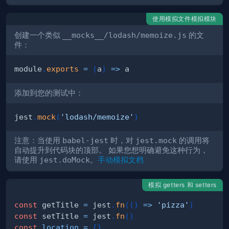
使用模拟文件模拟模块
创建一个类似
__mocks__/lodash/memoize.js
的文
件：
module
.
exports
=
(
a
)
=>
添加到您的测试中：
jest
.
mock
(
'lodash/memoize'
)
注意：当使用
babel-jest
时，对
jest.mock
的调用将
自动提升到代码块的顶部。 如果您想明确避免这种行为，
请使用
jest.doMock
。
手动模拟文档
模拟 getters 和 setters
const
 getTitle 
=
 jest
.
fn
(
(
)
=>
'pizza'
)
const
 setTitle 
=
 jest
.
fn
(
)
const
location
=
{
}