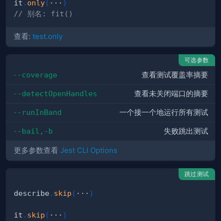
it
.
only
(
···
)
// 别名: fit()
查看:
test.only
可选参数
--coverage
查看测试覆盖率摘要
--detectOpenHandles
查看未关闭端口的摘要
--runInBand
一个接一个地运行所有测试
--bail,-b
失败跳出测试
更多参数查看
Jest CLI Options
跳过测试
describe
.
skip
(
···
)
it
.
skip
(
···
)