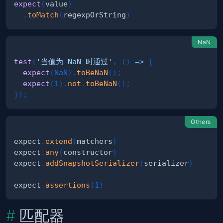
expect
(
value
)
.
toMatch
(
regexpOrString
)
NaN
test
(
'当值为 NaN 时通过'
,
(
)
=>
{
expect
(
NaN
)
.
toBeNaN
(
)
;
expect
(
1
)
.
not
.
toBeNaN
(
)
;
}
)
;
Others
expect
.
extend
(
matchers
)
expect
.
any
(
constructor
)
expect
.
addSnapshotSerializer
(
serializer
)
expect
.
assertions
(
1
)
匹配器