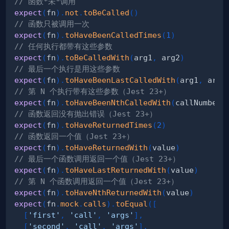
// 函数*未*调用
expect
(
fn
)
.
not
.
toBeCalled
(
)
// 函数只被调用一次
expect
(
fn
)
.
toHaveBeenCalledTimes
(
1
)
// 任何执行都带有这些参数
expect
(
fn
)
.
toBeCalledWith
(
arg1
,
 arg2
)
// 最后一个执行是用这些参数
expect
(
fn
)
.
toHaveBeenLastCalledWith
(
arg1
,
 arg2
// 第 N 个执行带有这些参数（Jest 23+）
expect
(
fn
)
.
toHaveBeenNthCalledWith
(
callNumber
,
// 函数返回没有抛出错误（Jest 23+）
expect
(
fn
)
.
toHaveReturnedTimes
(
2
)
// 函数返回一个值（Jest 23+）
expect
(
fn
)
.
toHaveReturnedWith
(
value
)
// 最后一个函数调用返回一个值（Jest 23+）
expect
(
fn
)
.
toHaveLastReturnedWith
(
value
)
// 第 N 个函数调用返回一个值（Jest 23+）
expect
(
fn
)
.
toHaveNthReturnedWith
(
value
)
expect
(
fn
.
mock
.
calls
)
.
toEqual
(
[
[
'first'
,
'call'
,
'args'
]
,
[
'second'
,
'call'
,
'args'
]
,