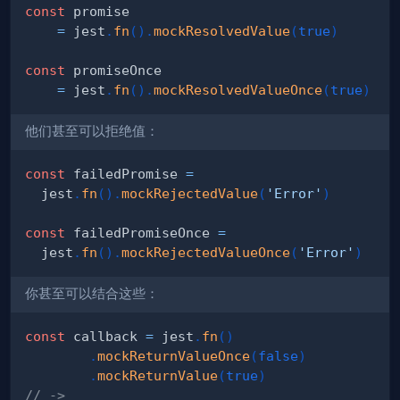
const
=
 jest
.
fn
(
)
.
mockResolvedValue
(
true
)
const
=
 jest
.
fn
(
)
.
mockResolvedValueOnce
(
true
)
他们甚至可以拒绝值：
const
 failedPromise 
=
  jest
.
fn
(
)
.
mockRejectedValue
(
'Error'
)
const
 failedPromiseOnce 
=
  jest
.
fn
(
)
.
mockRejectedValueOnce
(
'Error'
)
你甚至可以结合这些：
const
 callback 
=
 jest
.
fn
(
)
.
mockReturnValueOnce
(
false
)
.
mockReturnValue
(
true
)
// ->