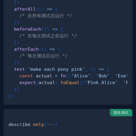
}
)
afterAll
(
(
)
=>
{
/* 在所有测试后运行 */
}
)
beforeEach
(
(
)
=>
{
/* 在每次测试之前运行 */
}
)
afterEach
(
(
)
=>
{
/* 每次测试后运行 */
}
)
test
(
'make each pony pink'
,
(
)
=>
{
const
 actual 
=
fn
(
[
'Alice'
,
'Bob'
,
'Eve'
]
)
expect
(
actual
)
.
toEqual
(
[
'Pink Alice'
,
'Pin
}
)
}
)
聚焦测试
describe
.
only
(
···
)