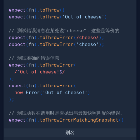
expect
(
fn
)
.
toThrow
(
)
expect
(
fn
)
.
toThrow
(
'Out of cheese'
)
// 测试错误消息在某处说“cheese”：这些是等价的
expect
(
fn
)
.
toThrowError
(
/
cheese
/
)
;
expect
(
fn
)
.
toThrowError
(
'cheese'
)
;
// 测试准确的错误信息
expect
(
fn
)
.
toThrowError
(
/
^
Out of cheese!
$
/
)
;
expect
(
fn
)
.
toThrowError
(
new
Error
(
'Out of cheese!'
)
)
;
// 测试函数在调用时是否抛出与最新快照匹配的错误。
expect
(
fn
)
.
toThrowErrorMatchingSnapshot
(
)
别名