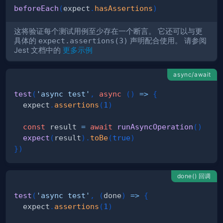
beforeEach
(
expect
.
hasAssertions
)
这将验证每个测试用例至少存在一个断言。 它还可以与更
具体的
expect.assertions(3)
声明配合使用。 请参阅
Jest 文档中的
更多示例
async/await
test
(
'async test'
,
async
(
)
=>
{
  expect
.
assertions
(
1
)
const
 result 
=
await
runAsyncOperation
(
)
expect
(
result
)
.
toBe
(
true
)
}
)
done() 回调
test
(
'async test'
,
(
done
)
=>
{
  expect
.
assertions
(
1
)