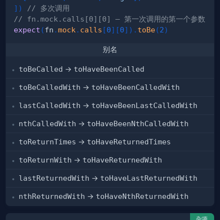
]
)
// 多次调用
// fn.mock.calls[0][0] — 第一次调用的第一个参数
expect
(
fn
.
mock
.
calls
[
0
]
[
0
]
)
.
toBe
(
2
)
别名
toBeCalled
→
toHaveBeenCalled
toBeCalledWith
→
toHaveBeenCalledWith
lastCalledWith
→
toHaveBeenLastCalledWith
nthCalledWith
→
toHaveBeenNthCalledWith
toReturnTimes
→
toHaveReturnedTimes
toReturnWith
→
toHaveReturnedWith
lastReturnedWith
→
toHaveLastReturnedWith
nthReturnedWith
→
toHaveNthReturnedWith
杂项